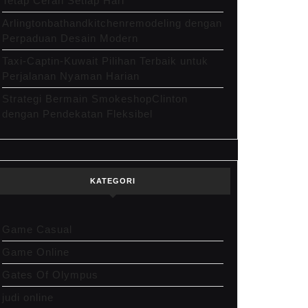
Tetap Cerah Setiap Hari
Arlingtonbathandkitchenremodeling dengan
Perpaduan Desain Modern
Taxi-Captin-Kuwait Pilihan Terbaik untuk
Perjalanan Nyaman Harian
Strategi Bermain SmokeshopClinton
dengan Pendekatan Fleksibel
KATEGORI
Game Casual
Game Online
Gates Of Olympus
judi online