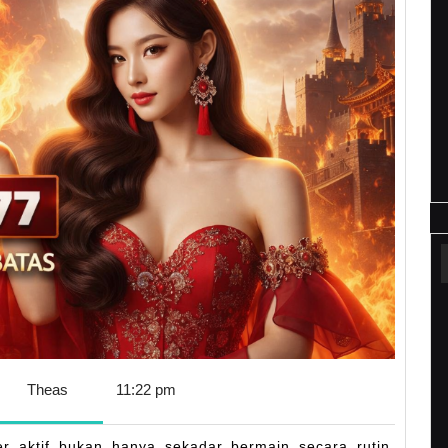
dengan
Bonus
dan
Fitur
Eksklusif
il
Theas
Theas
11:22 pm
26
r aktif bukan hanya sekadar bermain secara rutin.