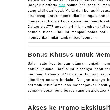
Banyak platform
slot
online 777
saat ini mem
yang aktif dan loyal. Mulai dari bonus khusus,
dirancang untuk memberikan pengalaman b
menyadari bahwa konsistensi bermain di sat
Dalam
slot777 gacor hari ini
, member aktif s
pemain biasa. Hal ini menjadi salah satu s
memberikan nilai tambah bagi pemain.
Bonus Khusus untuk Memb
Salah satu keuntungan utama menjadi mem
bonus khusus. Bonus ini biasanya tidak t
bermain. Dalam
slot777 gacor
, bonus bisa b
diberikan secara berkala. Dengan adanya bo
bermain lebih lama dan mendapatkan hasil y
semakin besar pula bonus yang bisa didapatk
Akses ke Promo Eksklusi