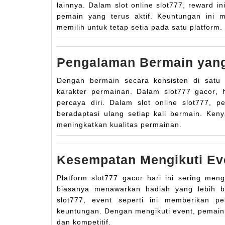
lainnya. Dalam
slot online slot777
, reward in
pemain yang terus aktif. Keuntungan ini
memilih untuk tetap setia pada satu platform.
Pengalaman Bermain yang
Dengan bermain secara konsisten di satu
karakter permainan. Dalam
slot777 gacor
, 
percaya diri. Dalam
slot online slot777
, p
beradaptasi ulang setiap kali bermain. Ken
meningkatkan kualitas permainan.
Kesempatan Mengikuti E
Platform
slot777 gacor hari ini
sering menga
biasanya menawarkan hadiah yang lebih 
slot777
, event seperti ini memberikan p
keuntungan. Dengan mengikuti event, pemain
dan kompetitif.