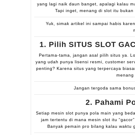
yang lagi naik daun banget, apalagi kalau m
Tapi inget, menang di slot itu bukan
Yuk, simak artikel ini sampai habis kare
1. Pilih SITUS SLOT GA
Pertama-tama, jangan asal pilih situs ya. L
yang udah punya lisensi resmi, customer ser
penting? Karena situs yang terpercaya bias
menang j
Jangan tergoda sama bonus
2. Pahami Po
Setiap mesin slot punya pola main yang bed
jam tertentu di mana mesin slot itu “gacor
Banyak pemain pro bilang kalau waktu g