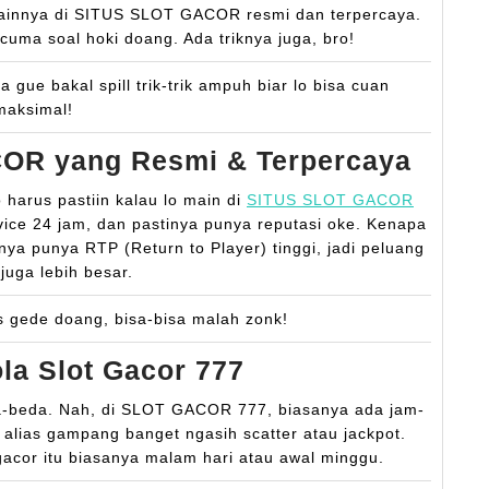
Terpercaya
ainnya di
SITUS SLOT GACOR
resmi dan terpercaya.
 cuma soal hoki doang. Ada triknya juga, bro!
na gue bakal spill
trik-trik ampuh
biar lo bisa cuan
maksimal!
COR yang Resmi & Terpercaya
o harus pastiin kalau lo main di
SITUS SLOT GACOR
vice 24 jam, dan pastinya punya reputasi oke. Kenapa
anya punya
RTP (Return to Player)
tinggi, jadi peluang
uga lebih besar.
 gede doang, bisa-bisa malah zonk!
la Slot Gacor 777
a-beda. Nah, di
SLOT GACOR 777
, biasanya ada jam-
” alias gampang banget ngasih scatter atau jackpot.
acor itu biasanya malam hari atau awal minggu.