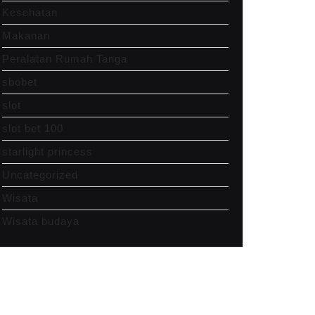
Kesehatan
Makanan
Peralatan Rumah Tanga
sbobet
slot
slot bet 100
starlight princess
Uncategorized
Wisata
Wisata budaya