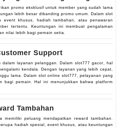
ikan promo eksklusif untuk member yang sudah lama
ntungan lebih besar dibanding promo umum. Dalam
slot
pa event khusus, hadiah tambahan, atau penawaran
mber tertentu. Keuntungan ini membuat pengalaman
 nilai lebih bagi pemain setia.
Customer Support
as dalam layanan pelanggan. Dalam
slot777 gacor
, hal
engalami kendala. Dengan layanan yang lebih cepat,
unggu lama. Dalam
slot online slot777
, pelayanan yang
 bagi pemain. Hal ini menunjukkan bahwa platform
ward Tambahan
ga memiliki peluang mendapatkan reward tambahan.
 berupa hadiah spesial, event khusus, atau keuntungan