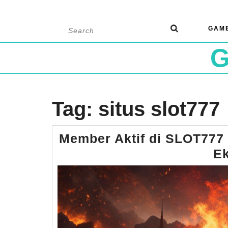
Skip
Search
GAME
to
for:
content
G
Tag:
situs slot777
Member Aktif di SLOT777
Ek