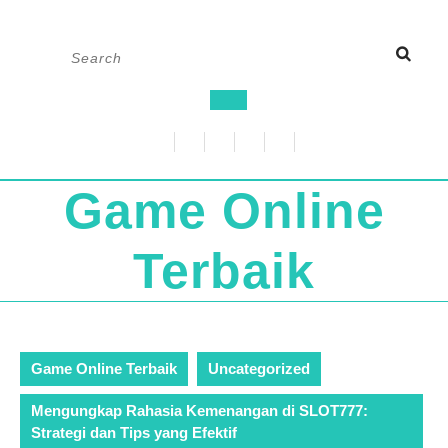
Skip
Search
to
for:
content
Open
Button
Game Online
Terbaik
Game Online Terbaik
Uncategorized
Mengungkap Rahasia Kemenangan di SLOT777:
Strategi dan Tips yang Efektif