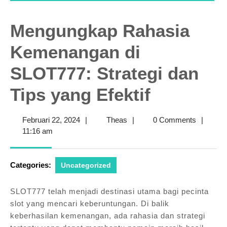
Mengungkap Rahasia
Kemenangan di
SLOT777: Strategi dan
Tips yang Efektif
Februari
Theas
Februari 22, 2024
|
Theas
|
0 Comments
|
22,
11:16 am
2024
Categories:
Uncategorized
SLOT777 telah menjadi destinasi utama bagi pecinta
slot yang mencari keberuntungan. Di balik
keberhasilan kemenangan, ada rahasia dan strategi