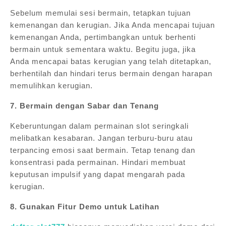
Sebelum memulai sesi bermain, tetapkan tujuan
kemenangan dan kerugian. Jika Anda mencapai tujuan
kemenangan Anda, pertimbangkan untuk berhenti
bermain untuk sementara waktu. Begitu juga, jika
Anda mencapai batas kerugian yang telah ditetapkan,
berhentilah dan hindari terus bermain dengan harapan
memulihkan kerugian.
7. Bermain dengan Sabar dan Tenang
Keberuntungan dalam permainan slot seringkali
melibatkan kesabaran. Jangan terburu-buru atau
terpancing emosi saat bermain. Tetap tenang dan
konsentrasi pada permainan. Hindari membuat
keputusan impulsif yang dapat mengarah pada
kerugian.
8. Gunakan Fitur Demo untuk Latihan