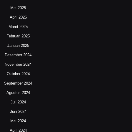
Mei 2025
April 2025
Maret 2025
Februari 2025
Januari 2025
Desember 2024
November 2024
Oktober 2024
September 2024
Agustus 2024
Juli 2024
Juni 2024
Mei 2024
April 2024