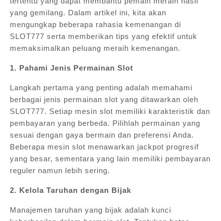
tertentu yang dapat membantu pemain meraih hasil
yang gemilang. Dalam artikel ini, kita akan
mengungkap beberapa rahasia kemenangan di
SLOT777 serta memberikan tips yang efektif untuk
memaksimalkan peluang meraih kemenangan.
1. Pahami Jenis Permainan Slot
Langkah pertama yang penting adalah memahami
berbagai jenis permainan slot yang ditawarkan oleh
SLOT777. Setiap mesin slot memiliki karakteristik dan
pembayaran yang berbeda. Pilihlah permainan yang
sesuai dengan gaya bermain dan preferensi Anda.
Beberapa mesin slot menawarkan jackpot progresif
yang besar, sementara yang lain memiliki pembayaran
reguler namun lebih sering.
2. Kelola Taruhan dengan Bijak
Manajemen taruhan yang bijak adalah kunci