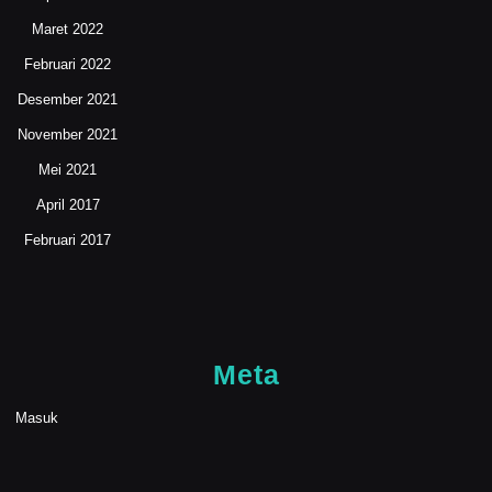
Maret 2022
Februari 2022
Desember 2021
November 2021
Mei 2021
April 2017
Februari 2017
Meta
Masuk