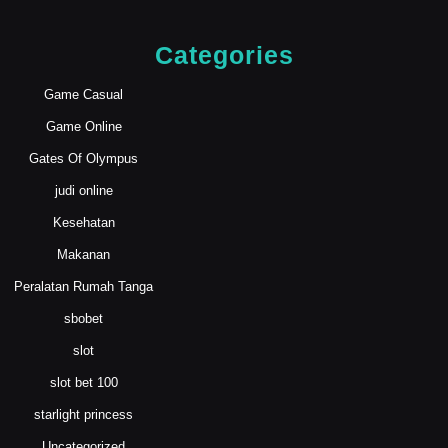
Categories
Game Casual
Game Online
Gates Of Olympus
judi online
Kesehatan
Makanan
Peralatan Rumah Tanga
sbobet
slot
slot bet 100
starlight princess
Uncategorized