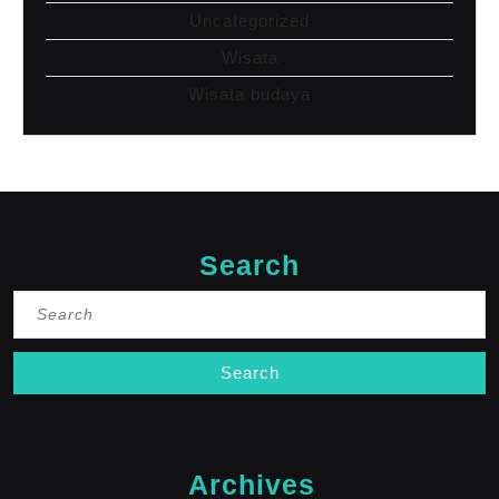
Uncategorized
Wisata
Wisata budaya
Search
Search
for:
Archives