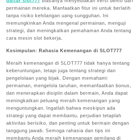
daftar slot777
biasanya menyediakan versi demo dari
permainan mereka. Manfaatkan fitur ini untuk berlatih
tanpa risiko kehilangan uang sungguhan. Ini
memungkinkan Anda mengenal permainan, menguji
strategi, dan meningkatkan pemahaman Anda tentang
cara mesin slot bekerja.
Kesimpulan: Rahasia Kemenangan di SLOT777
Meraih kemenangan di SLOT777 tidak hanya tentang
keberuntungan, tetapi juga tentang strategi dan
pengelolaan yang bijak. Dengan memahami
permainan, mengelola taruhan, memanfaatkan bonus,
dan menerapkan disiplin dalam bermain, Anda dapat
meningkatkan peluang meraih kemenangan yang
menguntungkan. Ingatlah bahwa meskipun ada
strategi yang dapat membantu, perjudian tetaplah
aktivitas berisiko, dan penting untuk bermain dengan
tanggung jawab. Semoga rahasia dan tips ini
membantu Anda meraih kemenangan gemilang di