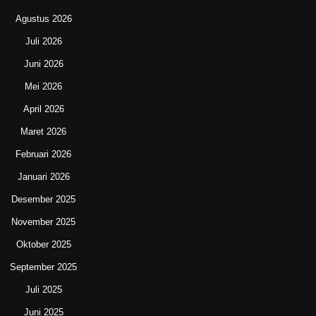
Agustus 2026
Juli 2026
Juni 2026
Mei 2026
April 2026
Maret 2026
Februari 2026
Januari 2026
Desember 2025
November 2025
Oktober 2025
September 2025
Juli 2025
Juni 2025