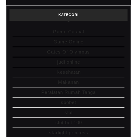
KATEGORI
Game Casual
Game Online
Gates Of Olympus
judi online
Kesehatan
Makanan
Peralatan Rumah Tanga
sbobet
slot
slot bet 100
starlight princess