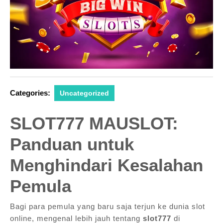
Categories:
Uncategorized
SLOT777 MAUSLOT:
Panduan untuk
Menghindari Kesalahan
Pemula
Bagi para pemula yang baru saja terjun ke dunia slot
online, mengenal lebih jauh tentang
slot777
di