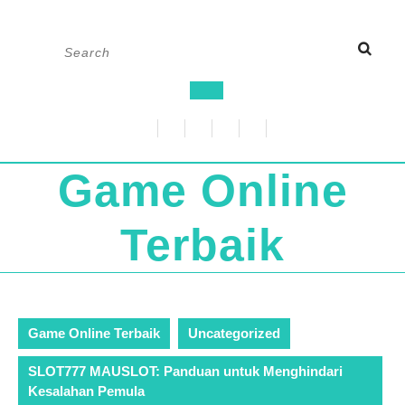
Skip
Search
to
for:
content
Open
Button
Game Online
Terbaik
Game Online Terbaik
Uncategorized
SLOT777 MAUSLOT: Panduan untuk Menghindari
Kesalahan Pemula