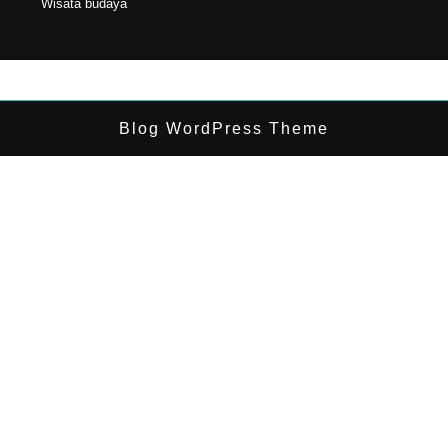
Wisata budaya
Blog WordPress Theme
Scroll
Up