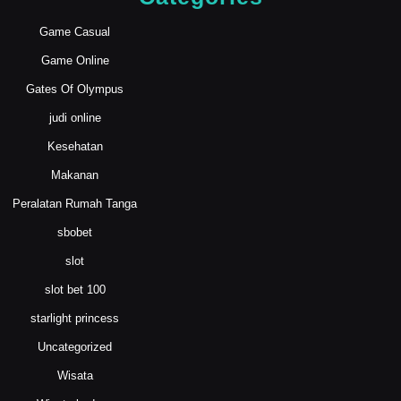
Game Casual
Game Online
Gates Of Olympus
judi online
Kesehatan
Makanan
Peralatan Rumah Tanga
sbobet
slot
slot bet 100
starlight princess
Uncategorized
Wisata