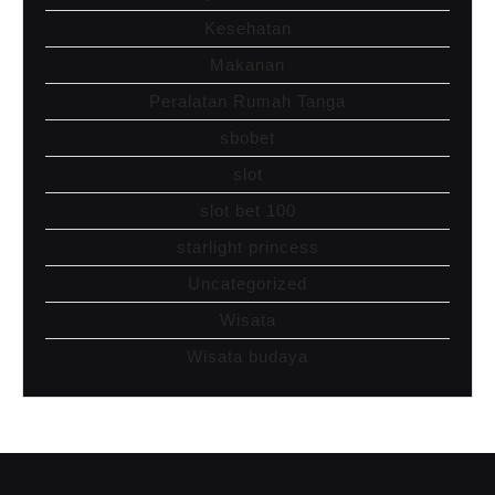
Kesehatan
Makanan
Peralatan Rumah Tanga
sbobet
slot
slot bet 100
starlight princess
Uncategorized
Wisata
Wisata budaya