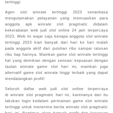
tertinggi.
Agen slot winrate tertinggi 2023 senantiasa
mengutamakan pelayanan yang memuaskan para
anggota apk winrate slot pragmatic didalam
kekerabatan web judi slot online 24 jam terpercaya
2023. Web ini wajar saja kenapa anggota slot winrate
tertinggi 2023 kian banyak dari hari ke hari malah
pada anggota aktif dari puluhan ribu sampai ratusan
ribu tiap harinya. Mainkan game slot winrate tertinggi
hal yang demikian dengan sensasi kepuasan dengan
tautan winrate game slot hari ini, mainkan juga
alternatif game slot winrate tinggi terbaik yang dapat
mendatangkan profit!
Seluruh daftar web judi slot online terpercaya
di winrate slot pragmatic hari ini, karenanya dari itu
lakukan login kedalam permainan game slot winrate
tertinggi untuk menerima berita winrate slot pragmatic
hari ini. Nantinya akan banyak profit dan keseruan