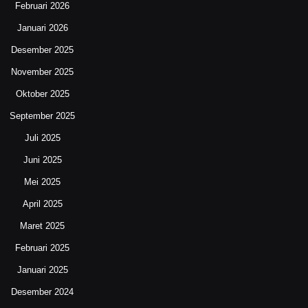
Februari 2026
Januari 2026
Desember 2025
November 2025
Oktober 2025
September 2025
Juli 2025
Juni 2025
Mei 2025
April 2025
Maret 2025
Februari 2025
Januari 2025
Desember 2024