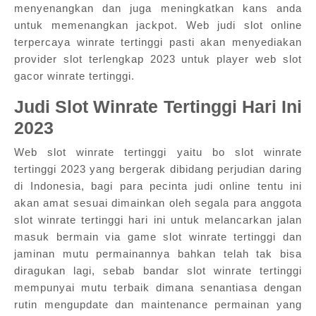
menyenangkan dan juga meningkatkan kans anda
untuk memenangkan jackpot. Web judi slot online
terpercaya winrate tertinggi pasti akan menyediakan
provider slot terlengkap 2023 untuk player web slot
gacor winrate tertinggi.
Judi Slot Winrate Tertinggi Hari Ini
2023
Web slot winrate tertinggi yaitu bo slot winrate
tertinggi 2023 yang bergerak dibidang perjudian daring
di Indonesia, bagi para pecinta judi online tentu ini
akan amat sesuai dimainkan oleh segala para anggota
slot winrate tertinggi hari ini untuk melancarkan jalan
masuk bermain via game slot winrate tertinggi dan
jaminan mutu permainannya bahkan telah tak bisa
diragukan lagi, sebab bandar slot winrate tertinggi
mempunyai mutu terbaik dimana senantiasa dengan
rutin mengupdate dan maintenance permainan yang