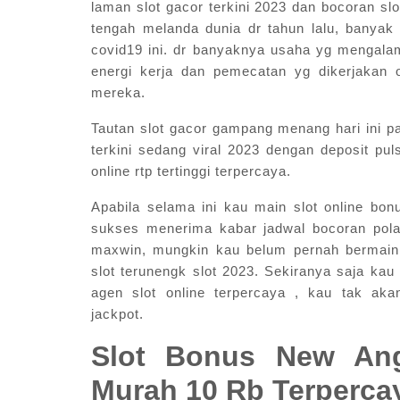
laman slot gacor terkini 2023 dan bocoran s
tengah melanda dunia dr tahun lalu, banyak
covid19 ini. dr banyaknya usaha yg mengala
energi kerja dan pemecatan yg dikerjakan
mereka.
Tautan slot gacor gampang menang hari ini pa
terkini sedang viral 2023 dengan deposit p
online rtp tertinggi terpercaya.
Apabila selama ini kau main slot online b
sukses menerima kabar jadwal bocoran pola
maxwin, mungkin kau belum pernah bermain
slot terunengk slot 2023. Sekiranya saja kau
agen slot online terpercaya , kau tak ak
jackpot.
Slot Bonus New Ang
Murah 10 Rb Terperca