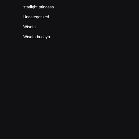
starlight princess
Uncategorized
Wisata
Wisata budaya