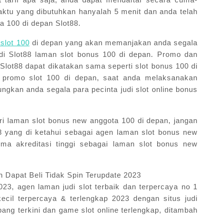
aktu yang dibutuhkan hanyalah 5 menit dan anda telah
a 100 di depan Slot88.
slot 100
di depan yang akan memanjakan anda segala
di Slot88 laman slot bonus 100 di depan. Promo dan
Slot88 dapat dikatakan sama seperti slot bonus 100 di
u promo slot 100 di depan, saat anda melaksanakan
gkan anda segala para pecinta judi slot online bonus
i laman slot bonus new anggota 100 di depan, jangan
8 yang di ketahui sebagai agen laman slot bonus new
ma akreditasi tinggi sebagai laman slot bonus new
 Dapat Beli Tidak Spin Terupdate 2023
023, agen laman judi slot terbaik dan terpercaya no 1
ecil terpercaya & terlengkap 2023 dengan situs judi
ang terkini dan game slot online terlengkap, ditambah