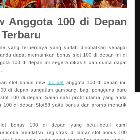
w Anggota 100 di Depan
 Terbaru
line yang terpercaya yang sudah dinobatkan sebagai
anda dapat memainkan bonus slot 100 di depan ini di
gota 100 di depan ini segera dikasih dan cuma dapat
.
aman slot bonus new
ibc bet
anggota 100 di depan ini,
100 di depan sangatlah gampang, bagi pengguna baru
slot 100 di depan. Salah satu profit utama yang anda
us 100 di depan Slot88 yaitu bonus dan promo menarik
lot bonus 100 di depan yang betul-betul kami
encoba mendaftar, registrasi di laman slot bonus 100
t tarif apa saja, anda dapat mendaftar secara cuma-