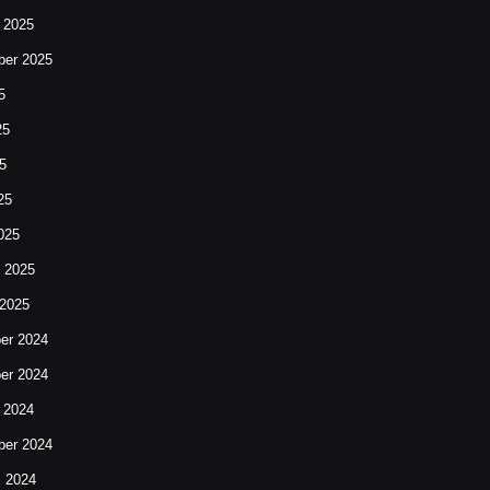
 2025
ber 2025
5
25
5
25
025
i 2025
 2025
er 2024
er 2024
 2024
ber 2024
 2024