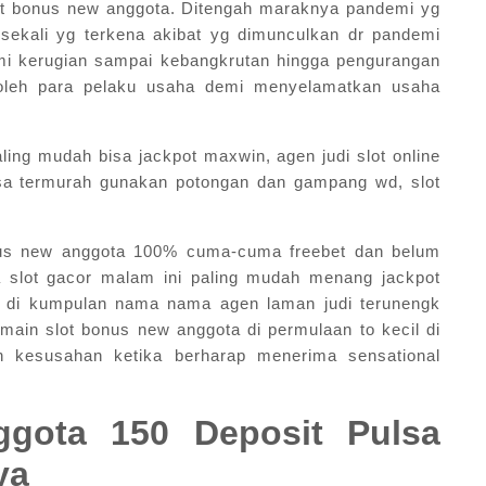
lot bonus new anggota. Ditengah maraknya pandemi yg
 sekali yg terkena akibat yg dimunculkan dr pandemi
mi kerugian sampai kebangkrutan hingga pengurangan
 oleh para pelaku usaha demi menyelamatkan usaha
ling mudah bisa jackpot maxwin, agen judi slot online
ulsa termurah gunakan potongan dan gampang wd, slot
onus new anggota 100% cuma-cuma freebet dan belum
 slot gacor malam ini paling mudah menang jackpot
 di kumpulan nama nama agen laman judi terunengk
 main slot bonus new anggota di permulaan to kecil di
an kesusahan ketika berharap menerima sensational
gota 150 Deposit Pulsa
ya