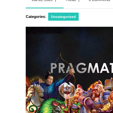
22,
2023
Categories:
Uncategorized