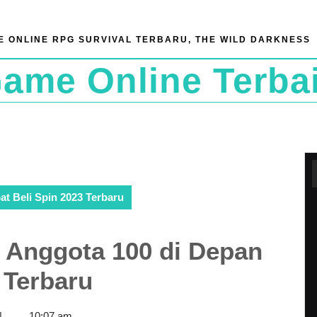
E ONLINE RPG SURVIVAL TERBARU, THE WILD DARKNESS
ame Online Terba
t Beli Spin 2023 Terbaru
 Anggota 100 di Depan
 Terbaru
|
10:07 am