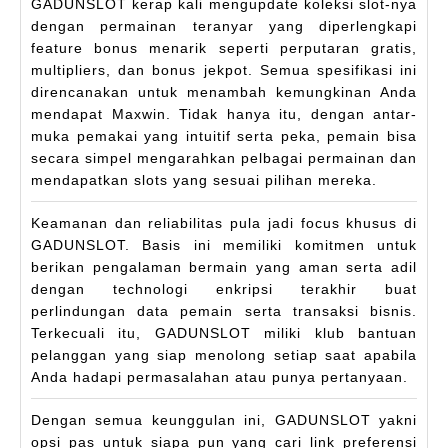
GADUNSLOT kerap kali mengupdate koleksi slot-nya
dengan permainan teranyar yang diperlengkapi
feature bonus menarik seperti perputaran gratis,
multipliers, dan bonus jekpot. Semua spesifikasi ini
direncanakan untuk menambah kemungkinan Anda
mendapat Maxwin. Tidak hanya itu, dengan antar-
muka pemakai yang intuitif serta peka, pemain bisa
secara simpel mengarahkan pelbagai permainan dan
mendapatkan slots yang sesuai pilihan mereka.
Keamanan dan reliabilitas pula jadi focus khusus di
GADUNSLOT. Basis ini memiliki komitmen untuk
berikan pengalaman bermain yang aman serta adil
dengan technologi enkripsi terakhir buat
perlindungan data pemain serta transaksi bisnis.
Terkecuali itu, GADUNSLOT miliki klub bantuan
pelanggan yang siap menolong setiap saat apabila
Anda hadapi permasalahan atau punya pertanyaan.
Dengan semua keunggulan ini, GADUNSLOT yakni
opsi pas untuk siapa pun yang cari link preferensi