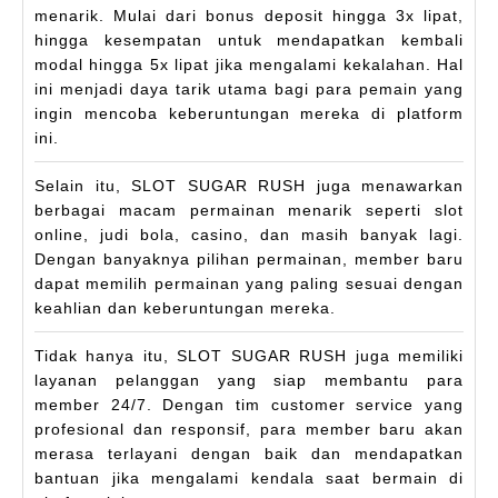
menarik. Mulai dari bonus deposit hingga 3x lipat,
hingga kesempatan untuk mendapatkan kembali
modal hingga 5x lipat jika mengalami kekalahan. Hal
ini menjadi daya tarik utama bagi para pemain yang
ingin mencoba keberuntungan mereka di platform
ini.
Selain itu, SLOT SUGAR RUSH juga menawarkan
berbagai macam permainan menarik seperti slot
online, judi bola, casino, dan masih banyak lagi.
Dengan banyaknya pilihan permainan, member baru
dapat memilih permainan yang paling sesuai dengan
keahlian dan keberuntungan mereka.
Tidak hanya itu, SLOT SUGAR RUSH juga memiliki
layanan pelanggan yang siap membantu para
member 24/7. Dengan tim customer service yang
profesional dan responsif, para member baru akan
merasa terlayani dengan baik dan mendapatkan
bantuan jika mengalami kendala saat bermain di