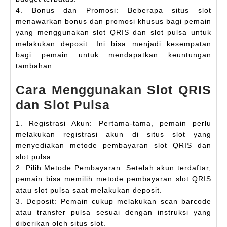
4. Bonus dan Promosi: Beberapa situs slot
menawarkan bonus dan promosi khusus bagi pemain
yang menggunakan slot QRIS dan slot pulsa untuk
melakukan deposit. Ini bisa menjadi kesempatan
bagi pemain untuk mendapatkan keuntungan
tambahan.
Cara Menggunakan Slot QRIS
dan Slot Pulsa
1. Registrasi Akun: Pertama-tama, pemain perlu
melakukan registrasi akun di situs slot yang
menyediakan metode pembayaran slot QRIS dan
slot pulsa.
2. Pilih Metode Pembayaran: Setelah akun terdaftar,
pemain bisa memilih metode pembayaran slot QRIS
atau slot pulsa saat melakukan deposit.
3. Deposit: Pemain cukup melakukan scan barcode
atau transfer pulsa sesuai dengan instruksi yang
diberikan oleh situs slot.