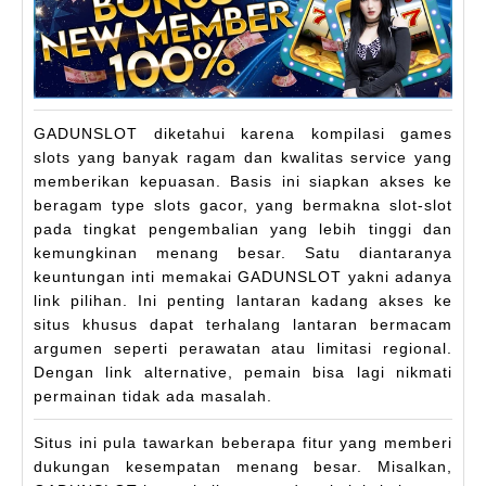
GADUNSLOT diketahui karena kompilasi games
slots yang banyak ragam dan kwalitas service yang
memberikan kepuasan. Basis ini siapkan akses ke
beragam type slots gacor, yang bermakna slot-slot
pada tingkat pengembalian yang lebih tinggi dan
kemungkinan menang besar. Satu diantaranya
keuntungan inti memakai GADUNSLOT yakni adanya
link pilihan. Ini penting lantaran kadang akses ke
situs khusus dapat terhalang lantaran bermacam
argumen seperti perawatan atau limitasi regional.
Dengan link alternative, pemain bisa lagi nikmati
permainan tidak ada masalah.
Situs ini pula tawarkan beberapa fitur yang memberi
dukungan kesempatan menang besar. Misalkan,