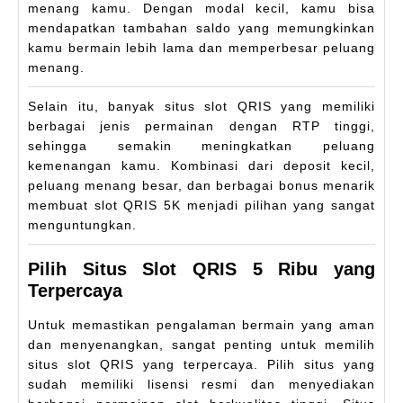
menang kamu. Dengan modal kecil, kamu bisa
mendapatkan tambahan saldo yang memungkinkan
kamu bermain lebih lama dan memperbesar peluang
menang.
Selain itu, banyak situs slot QRIS yang memiliki
berbagai jenis permainan dengan RTP tinggi,
sehingga semakin meningkatkan peluang
kemenangan kamu. Kombinasi dari deposit kecil,
peluang menang besar, dan berbagai bonus menarik
membuat slot QRIS 5K menjadi pilihan yang sangat
menguntungkan.
Pilih Situs Slot QRIS 5 Ribu yang
Terpercaya
Untuk memastikan pengalaman bermain yang aman
dan menyenangkan, sangat penting untuk memilih
situs slot QRIS yang terpercaya. Pilih situs yang
sudah memiliki lisensi resmi dan menyediakan