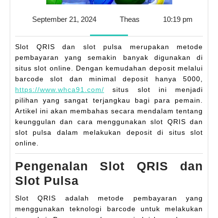
September
Theas
September 21, 2024
Theas
10:19 pm
21,
2024
Slot QRIS dan slot pulsa merupakan metode
pembayaran yang semakin banyak digunakan di
situs slot online. Dengan kemudahan deposit melalui
barcode slot dan minimal deposit hanya 5000,
https://www.whca91.com/
situs slot ini menjadi
pilihan yang sangat terjangkau bagi para pemain.
Artikel ini akan membahas secara mendalam tentang
keunggulan dan cara menggunakan slot QRIS dan
slot pulsa dalam melakukan deposit di situs slot
online.
Pengenalan Slot QRIS dan
Slot Pulsa
Slot QRIS adalah metode pembayaran yang
menggunakan teknologi barcode untuk melakukan