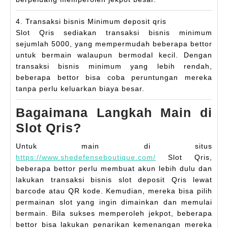
4. Transaksi bisnis Minimum deposit qris
Slot Qris sediakan transaksi bisnis minimum
sejumlah 5000, yang mempermudah beberapa bettor
untuk bermain walaupun bermodal kecil. Dengan
transaksi bisnis minimum yang lebih rendah,
beberapa bettor bisa coba peruntungan mereka
tanpa perlu keluarkan biaya besar.
Bagaimana Langkah Main di
Slot Qris?
Untuk main di situs
https://www.shedefenseboutique.com/
Slot Qris,
beberapa bettor perlu membuat akun lebih dulu dan
lakukan transaksi bisnis slot deposit Qris lewat
barcode atau QR kode. Kemudian, mereka bisa pilih
permainan slot yang ingin dimainkan dan memulai
bermain. Bila sukses memperoleh jekpot, beberapa
bettor bisa lakukan penarikan kemenangan mereka