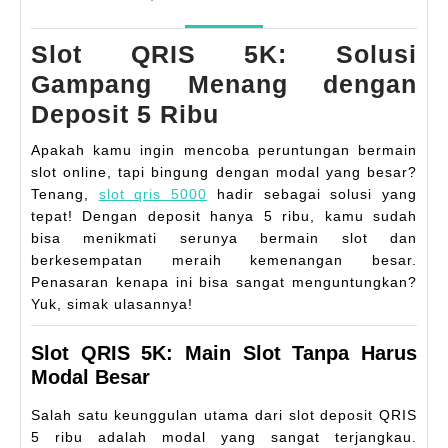
14,
2025
Slot QRIS 5K: Solusi
Gampang Menang dengan
Deposit 5 Ribu
Apakah kamu ingin mencoba peruntungan bermain
slot online, tapi bingung dengan modal yang besar?
Tenang,
slot qris 5000
hadir sebagai solusi yang
tepat! Dengan deposit hanya 5 ribu, kamu sudah
bisa menikmati serunya bermain slot dan
berkesempatan meraih kemenangan besar.
Penasaran kenapa ini bisa sangat menguntungkan?
Yuk, simak ulasannya!
Slot QRIS 5K: Main Slot Tanpa Harus
Modal Besar
Salah satu keunggulan utama dari slot deposit QRIS
5 ribu adalah modal yang sangat terjangkau.