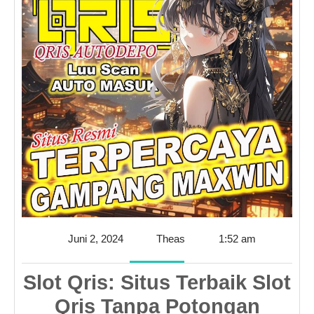
de
Mo
Re
5
Ri
–
Me
Juni
Theas
Juni 2, 2024
Theas
1:52 am
2,
2024
Slot Qris: Situs Terbaik Slot
Qris Tanpa Potongan