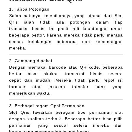
1. Tanpa Potongan
Salah satunya kelebihannya yang utama dari Slot
Qris ialah tidak ada potongan dalam tiap
transaksi bisnis. Ini pasti jadi keuntungan untuk
beberapa bettor, karena mereka tidak perlu merasa
cemas kehilangan beberapa dari kemenangan
mereka.
2. Gampang dipakai
Dengan memakai barcode atau QR kode, beberapa
bettor bisa lakukan transaksi bisnis secara
cepat dan mudah. Mereka tidak perlu repot isi
formulir atau lakukan transfer bank yang
memerlukan waktu.
3. Berbagai ragam Opsi Permainan
Slot Qris tawarkan beragam tipe permainan slot
dengan kualitas terbaik. Beberapa bettor bisa pilih
permainan yang sesuai selera mereka dan
berpeluang memperoleh jekpot besar.