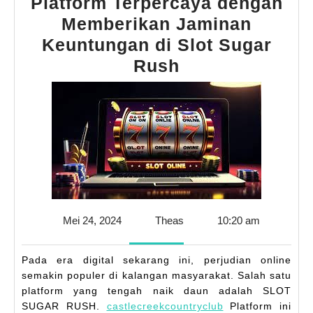
Platform Terpercaya dengan
Memberikan Jaminan
Keuntungan di Slot Sugar
Platform
Rush
Terpercaya
dengan
Memberikan
Jaminan
Keuntungan
di
Slot
Mei
Theas
Mei 24, 2024
Theas
10:20 am
Sugar
24,
Rush
2024
Pada era digital sekarang ini, perjudian online
semakin populer di kalangan masyarakat. Salah satu
platform yang tengah naik daun adalah SLOT
SUGAR RUSH.
castlecreekcountryclub
Platform ini