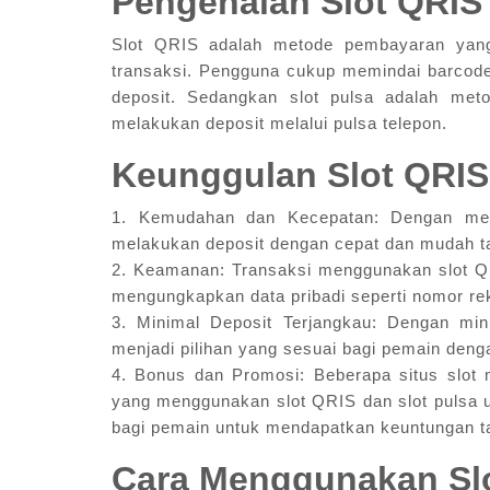
Pengenalan Slot QRIS 
Slot QRIS adalah metode pembayaran yang
transaksi. Pengguna cukup memindai barcode 
deposit. Sedangkan slot pulsa adalah me
melakukan deposit melalui pulsa telepon.
Keunggulan Slot QRIS
1. Kemudahan dan Kecepatan: Dengan men
melakukan deposit dengan cepat dan mudah ta
2. Keamanan: Transaksi menggunakan slot QRI
mengungkapkan data pribadi seperti nomor re
3. Minimal Deposit Terjangkau: Dengan min
menjadi pilihan yang sesuai bagi pemain deng
4. Bonus dan Promosi: Beberapa situs slo
yang menggunakan slot QRIS dan slot pulsa u
bagi pemain untuk mendapatkan keuntungan 
Cara Menggunakan Slo