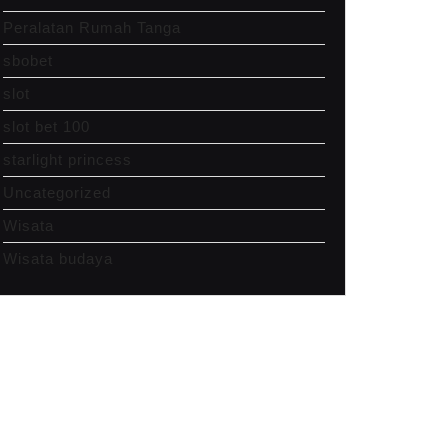
Peralatan Rumah Tanga
sbobet
slot
slot bet 100
starlight princess
Uncategorized
Wisata
Wisata budaya