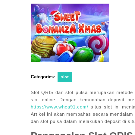
Categories:
slot
Slot QRIS dan slot pulsa merupakan metode
slot online. Dengan kemudahan deposit mel
https://www.whca91.com/
situs slot ini menj
Artikel ini akan membahas secara mendalam
dan slot pulsa dalam melakukan deposit di situ