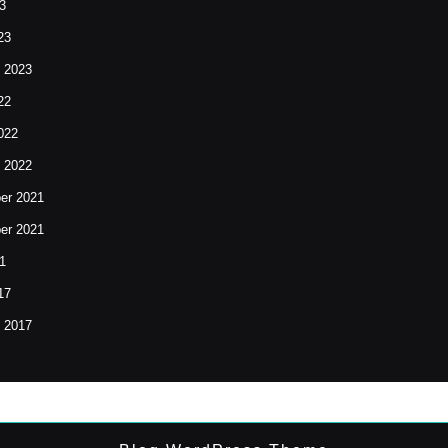
3
23
i 2023
22
022
i 2022
er 2021
er 2021
1
17
i 2017