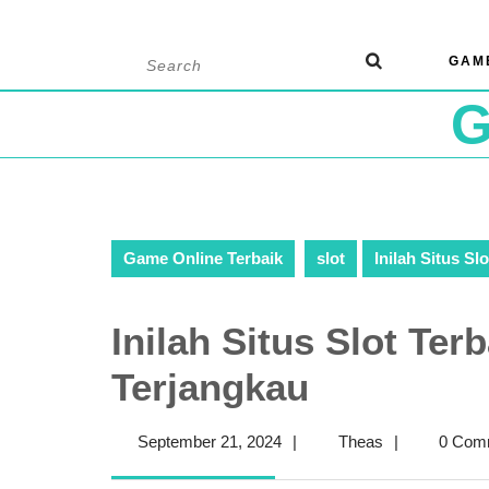
Skip
Search
GAM
to
for:
content
G
Game Online Terbaik
slot
Inilah Situs S
Inilah Situs Slot Te
Terjangkau
September
Theas
September 21, 2024
|
Theas
|
0 Com
21,
2024