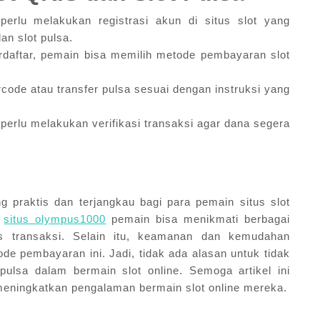
perlu melakukan registrasi akun di situs slot yang
n slot pulsa.
rdaftar, pemain bisa memilih metode pembayaran slot
ode atau transfer pulsa sesuai dengan instruksi yang
n perlu melakukan verifikasi transaksi agar dana segera
g praktis dan terjangkau bagi para pemain situs slot
,
situs olympus1000
pemain bisa menikmati berbagai
s transaksi. Selain itu, keamanan dan kemudahan
de pembayaran ini. Jadi, tidak ada alasan untuk tidak
lsa dalam bermain slot online. Semoga artikel ini
eningkatkan pengalaman bermain slot online mereka.