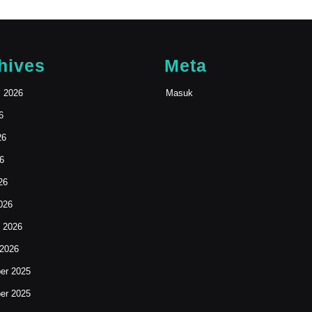
hives
Meta
 2026
Masuk
6
26
6
26
026
i 2026
 2026
er 2025
er 2025