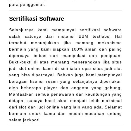
para penggemar.
Sertifikasi Software
Selanjutnya kami mempunyai sertifikasi software
salah satunya dari instansi BBM testlabs. Hal
tersebut menunjukkan jika memang mekanisme
bermain yang kami siapkan 100% aman dan paling
dipercaya bebas dari manipulasi dan penipuan.
Bukti-bukti di atas memang menerangkan jika situs
judi slot online kami di sini ialah opsi situs judi slot
yang bisa dipercayai. Bahkan juga kami mempunyai
beragam lisensi resmi yang selanjutnya diperlukan
oleh beberapa player dan anggota yang gabung.
Manfaatkan semua penawaran dan keuntungan yang
didapat supaya hasil akan menjadi lebih maksimal
dari slot dan judi online yang lain yang ada. Selamat
bermain untuk kamu dan mudah-mudahan untung
salam jackpot!