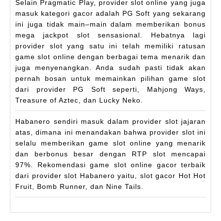
Selain Pragmatic Play, provider slot online yang juga
masuk kategori gacor adalah PG Soft yang sekarang
ini juga tidak main–main dalam memberikan bonus
mega jackpot slot sensasional. Hebatnya lagi
provider slot yang satu ini telah memiliki ratusan
game slot online dengan berbagai tema menarik dan
juga menyenangkan. Anda sudah pasti tidak akan
pernah bosan untuk memainkan pilihan game slot
dari provider PG Soft seperti, Mahjong Ways,
Treasure of Aztec, dan Lucky Neko.
Habanero sendiri masuk dalam provider slot jajaran
atas, dimana ini menandakan bahwa provider slot ini
selalu memberikan game slot online yang menarik
dan berbonus besar dengan RTP slot mencapai
97%. Rekomendasi game slot online gacor terbaik
dari provider slot Habanero yaitu, slot gacor Hot Hot
Fruit, Bomb Runner, dan Nine Tails.