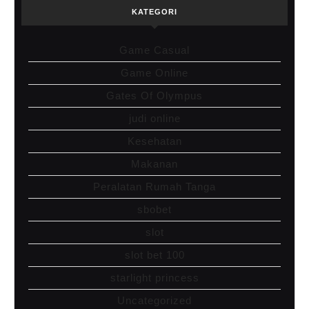
KATEGORI
Game Casual
Game Online
Gates Of Olympus
judi online
Kesehatan
Makanan
Peralatan Rumah Tanga
sbobet
slot
slot bet 100
starlight princess
Uncategorized