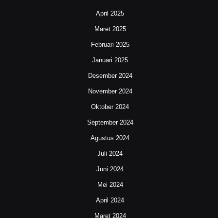
April 2025
Maret 2025
Februari 2025
Januari 2025
Desember 2024
November 2024
Oktober 2024
September 2024
Agustus 2024
Juli 2024
Juni 2024
Mei 2024
April 2024
Maret 2024