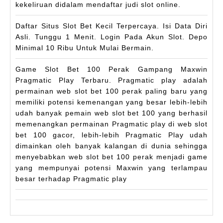
kekeliruan didalam mendaftar judi slot online.
Daftar Situs Slot Bet Kecil Terpercaya. Isi Data Diri
Asli. Tunggu 1 Menit. Login Pada Akun Slot. Depo
Minimal 10 Ribu Untuk Mulai Bermain.
Game Slot Bet 100 Perak Gampang Maxwin
Pragmatic Play Terbaru. Pragmatic play adalah
permainan web slot bet 100 perak paling baru yang
memiliki potensi kemenangan yang besar lebih-lebih
udah banyak pemain web slot bet 100 yang berhasil
memenangkan permainan Pragmatic play di web slot
bet 100 gacor, lebih-lebih Pragmatic Play udah
dimainkan oleh banyak kalangan di dunia sehingga
menyebabkan web slot bet 100 perak menjadi game
yang mempunyai potensi Maxwin yang terlampau
besar terhadap Pragmatic play