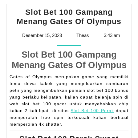
Slot Bet 100 Gampang
Slot
Menang Gates Of Olympus
Bet
Desember
Theas
Desember 15, 2023
Theas
3:43 am
100
15,
Gam
2023
Slot Bet 100 Gampang
Men
Menang Gates Of Olympus
Gat
Of
Gates of Olympus merupakan game yang memiliki
tema dewa kakek yang mengeluarkan sambaran
Oly
petir yang mengimbuhkan pemain slot bet 100 bonus
yang berlaku kelipatan. kalian dapat belanja spin di
web slot bet 100 gacor untuk menyebabkan chip
kalian 2 kali lipat. di situs
Slot Bet 100 Perak
dapat
memperoleh free spin terkecuali kalian berhasil
memperoleh 4x shatter.