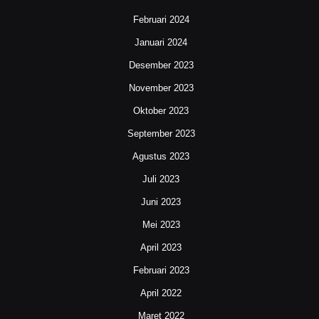
Februari 2024
Januari 2024
Desember 2023
November 2023
Oktober 2023
September 2023
Agustus 2023
Juli 2023
Juni 2023
Mei 2023
April 2023
Februari 2023
April 2022
Maret 2022