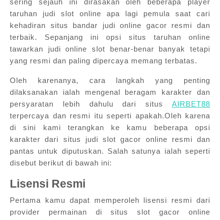
sering sejauh ini dirasakan oleh beberapa player
taruhan judi slot online apa lagi pemula saat cari
kehadiran situs bandar judi online gacor resmi dan
terbaik. Sepanjang ini opsi situs taruhan online
tawarkan judi online slot benar-benar banyak tetapi
yang resmi dan paling dipercaya memang terbatas.
Oleh karenanya, cara langkah yang penting
dilaksanakan ialah mengenal beragam karakter dan
persyaratan lebih dahulu dari situs
AIRBET88
terpercaya dan resmi itu seperti apakah.Oleh karena
di sini kami terangkan ke kamu beberapa opsi
karakter dari situs judi slot gacor online resmi dan
pantas untuk diputuskan. Salah satunya ialah seperti
disebut berikut di bawah ini:
Lisensi Resmi
Pertama kamu dapat memperoleh lisensi resmi dari
provider permainan di situs slot gacor online