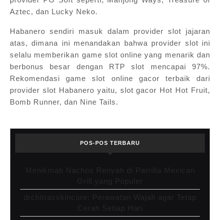
Aztec, dan Lucky Neko.
Habanero sendiri masuk dalam provider slot jajaran
atas, dimana ini menandakan bahwa provider slot ini
selalu memberikan game slot online yang menarik dan
berbonus besar dengan RTP slot mencapai 97%.
Rekomendasi game slot online gacor terbaik dari
provider slot Habanero yaitu, slot gacor Hot Hot Fruit,
Bomb Runner, dan Nine Tails.
POS-POS TERBARU
Menikmati Nachos Renyah di Parrilla Mexican
Grill yang Populer
drchitrasskincure: Perawatan Wajah agar Tetap
Cerah Setiap Hari