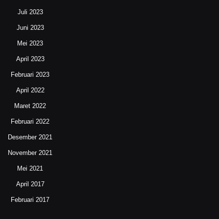
Juli 2023
Juni 2023
Mei 2023
April 2023
Februari 2023
April 2022
Maret 2022
Februari 2022
Desember 2021
November 2021
Mei 2021
April 2017
Februari 2017