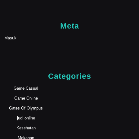
Meta
Masuk
Categories
Game Casual
Game Online
Gates Of Olympus
judi online
Kesehatan
Makanan