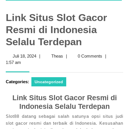
Link Situs Slot Gacor
Resmi di Indonesia
Selalu Terdepan
Juli
Theas
Juli 18, 2024
|
Theas
|
0 Comments
|
18,
1:57 am
2024
Categories:
Uncategorized
Link Situs Slot Gacor Resmi di
Indonesia Selalu Terdepan
Slot88 datang sebagai salah satunya opsi situs judi
slot gacor resmi dan terbaik di Indonesia. Kesusahan