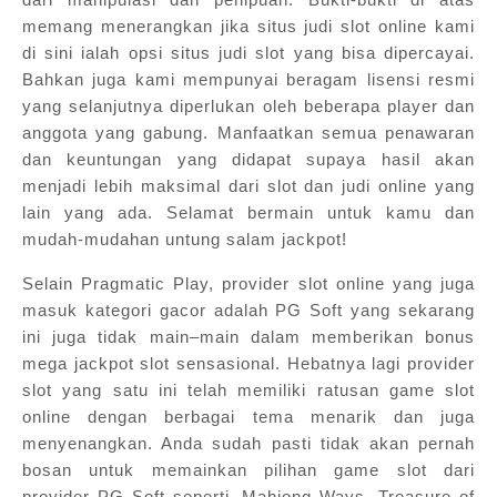
memang menerangkan jika situs judi slot online kami
di sini ialah opsi situs judi slot yang bisa dipercayai.
Bahkan juga kami mempunyai beragam lisensi resmi
yang selanjutnya diperlukan oleh beberapa player dan
anggota yang gabung. Manfaatkan semua penawaran
dan keuntungan yang didapat supaya hasil akan
menjadi lebih maksimal dari slot dan judi online yang
lain yang ada. Selamat bermain untuk kamu dan
mudah-mudahan untung salam jackpot!
Selain Pragmatic Play, provider slot online yang juga
masuk kategori gacor adalah PG Soft yang sekarang
ini juga tidak main–main dalam memberikan bonus
mega jackpot slot sensasional. Hebatnya lagi provider
slot yang satu ini telah memiliki ratusan game slot
online dengan berbagai tema menarik dan juga
menyenangkan. Anda sudah pasti tidak akan pernah
bosan untuk memainkan pilihan game slot dari
provider PG Soft seperti, Mahjong Ways, Treasure of