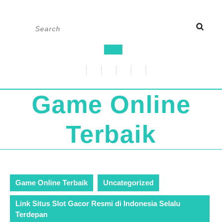
Skip
Search
to
for:
content
Open
Button
Game Online
Terbaik
Game Online Terbaik
Uncategorized
Link Situs Slot Gacor Resmi di Indonesia Selalu
Terdepan