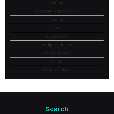
Makanan
Peralatan Rumah Tanga
sbobet
slot
slot bet 100
starlight princess
Uncategorized
Wisata
Wisata budaya
Search