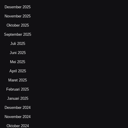
Desember 2025
November 2025
Oktober 2025
September 2025
Juli 2025
Juni 2025
Mei 2025
April 2025
Maret 2025
Februari 2025
Januari 2025
Desember 2024
November 2024
Oktober 2024