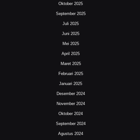
Oktober 2025
September 2025
Juli 2025
Juni 2025
Mei 2025
April 2025
Maret 2025
Februari 2025
Januari 2025
Desember 2024
November 2024
Oktober 2024
September 2024
Agustus 2024