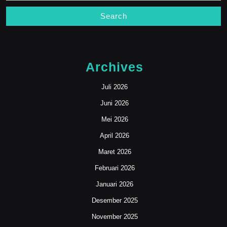
Archives
Juli 2026
Juni 2026
Mei 2026
April 2026
Maret 2026
Februari 2026
Januari 2026
Desember 2025
November 2025