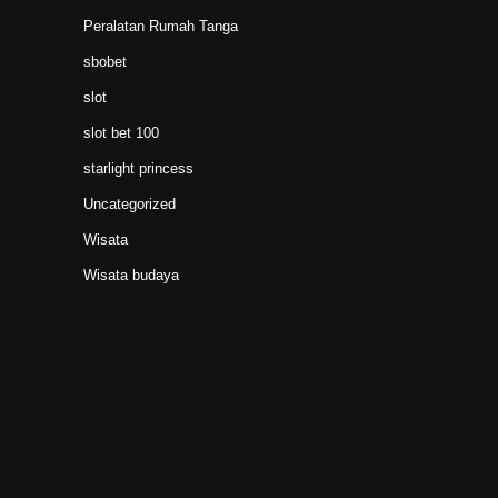
Peralatan Rumah Tanga
sbobet
slot
slot bet 100
starlight princess
Uncategorized
Wisata
Wisata budaya