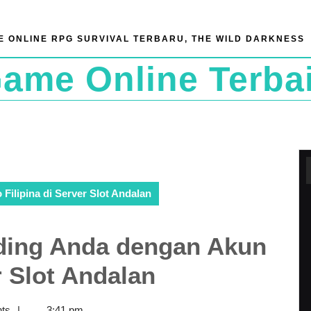
E ONLINE RPG SURVIVAL TERBARU, THE WILD DARKNESS
ame Online Terba
ilipina di Server Slot Andalan
ding Anda dengan Akun
r Slot Andalan
ts
|
3:41 pm