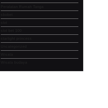
Peralatan Rumah Tanga
sbobet
slot
slot bet 100
starlight princess
Uncategorized
Wisata
Wisata budaya