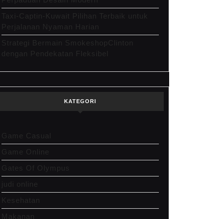
Taxi-Captin-Kuwait Pilihan Terbaik untuk
Perjalanan Nyaman Harian
Strategi Bermain SmokeshopClinton
dengan Pendekatan Fleksibel
KATEGORI
Game Casual
Game Online
Gates Of Olympus
judi online
Kesehatan
Makanan