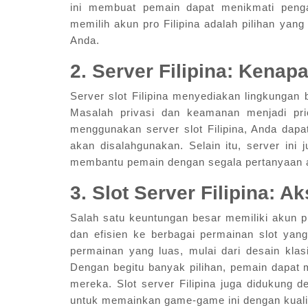
ini membuat pemain dapat menikmati penga
memilih akun pro Filipina adalah pilihan ya
Anda.
2. Server Filipina: Kenap
Server slot Filipina menyediakan lingkungan
Masalah privasi dan keamanan menjadi pri
menggunakan server slot Filipina, Anda dapa
akan disalahgunakan. Selain itu, server ini 
membantu pemain dengan segala pertanyaan a
3. Slot Server Filipina: 
Salah satu keuntungan besar memiliki akun pr
dan efisien ke berbagai permainan slot yang 
permainan yang luas, mulai dari desain klas
Dengan begitu banyak pilihan, pemain dapat
mereka. Slot server Filipina juga didukung
untuk memainkan game-game ini dengan kualit