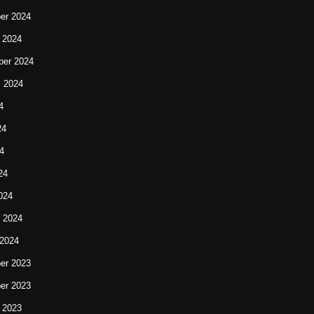
er 2024
 2024
ber 2024
 2024
4
24
4
24
024
i 2024
 2024
er 2023
er 2023
 2023