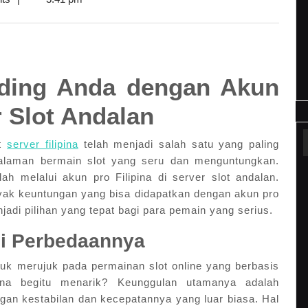
ading Anda dengan Akun
r Slot Andalan
ot
server filipina
telah menjadi salah satu yang paling
alaman bermain slot yang seru dan menguntungkan.
ah melalui akun pro Filipina di server slot andalan.
anyak keuntungan yang bisa didapatkan dengan akun pro
njadi pilihan yang tepat bagi para pemain yang serius.
mi Perbedaannya
ntuk merujuk pada permainan slot online yang berbasis
pina begitu menarik? Keunggulan utamanya adalah
ngan kestabilan dan kecepatannya yang luar biasa. Hal