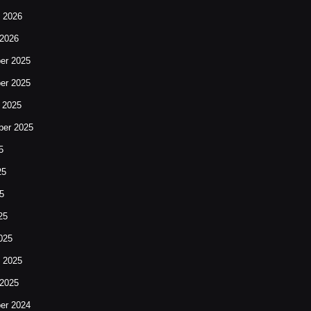
i 2026
 2026
er 2025
er 2025
 2025
ber 2025
5
25
5
25
025
i 2025
 2025
er 2024