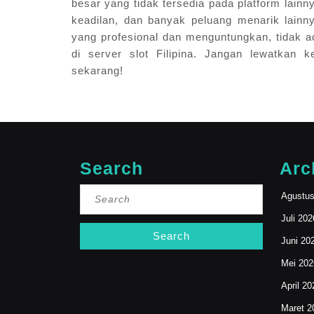
besar yang tidak tersedia pada platform lain
keadilan, dan banyak peluang menarik lainn
yang profesional dan menguntungkan, tidak a
di server slot Filipina. Jangan lewatkan
sekarang!
Search
Arc
Search
Agustus
for:
Juli 202
Juni 20
Mei 202
April 20
Maret 2