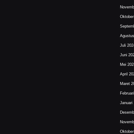
Novemb
Oktober
Septem
Agustus
Juli 202
Juni 20
Mei 202
April 20
Maret 2
Februar
Januari
Desemb
Novemb
Oktober