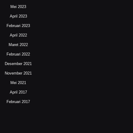
Mei 2023
April 2023
Februari 2023
April 2022
Maret 2022
Februari 2022
Desember 2021
November 2021
Mei 2021
April 2017
Februari 2017