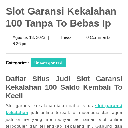
Slot Garansi Kekalahan
100 Tanpa To Bebas Ip
Agustus
Theas
Agustus 13, 2023
|
Theas
|
0 Comments
|
13,
9:36 pm
2023
Categories:
Uncategorized
Daftar Situs Judi Slot Garansi
Kekalahan 100 Saldo Kembali To
Kecil
Slot garansi kekalahan ialah daftar situs
slot garansi
kekalahan
judi online terbaik di indonesia dan agen
judi online yang mempunyai permainan slot online
terpopuler dan terlengkap sekarang ini. Gabung dan