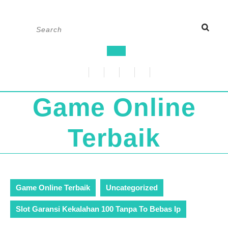
Skip
Search
to
for:
content
Open
Button
Game Online
Terbaik
Game Online Terbaik
Uncategorized
Slot Garansi Kekalahan 100 Tanpa To Bebas Ip