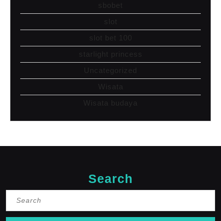
sbobet
slot
slot bet 100
starlight princess
Uncategorized
Wisata
Wisata budaya
Search
Search
for: