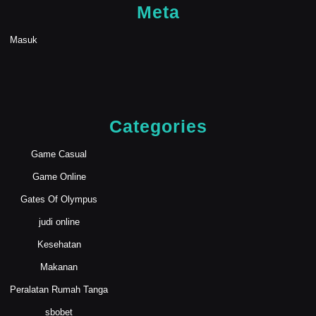
Meta
Masuk
Categories
Game Casual
Game Online
Gates Of Olympus
judi online
Kesehatan
Makanan
Peralatan Rumah Tanga
sbobet