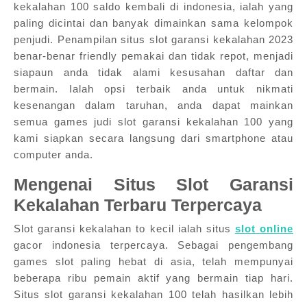
kekalahan 100 saldo kembali di indonesia, ialah yang
paling dicintai dan banyak dimainkan sama kelompok
penjudi. Penampilan situs slot garansi kekalahan 2023
benar-benar friendly pemakai dan tidak repot, menjadi
siapaun anda tidak alami kesusahan daftar dan
bermain. Ialah opsi terbaik anda untuk nikmati
kesenangan dalam taruhan, anda dapat mainkan
semua games judi slot garansi kekalahan 100 yang
kami siapkan secara langsung dari smartphone atau
computer anda.
Mengenai Situs Slot Garansi
Kekalahan Terbaru Terpercaya
Slot garansi kekalahan to kecil ialah situs
slot online
gacor indonesia terpercaya. Sebagai pengembang
games slot paling hebat di asia, telah mempunyai
beberapa ribu pemain aktif yang bermain tiap hari.
Situs slot garansi kekalahan 100 telah hasilkan lebih