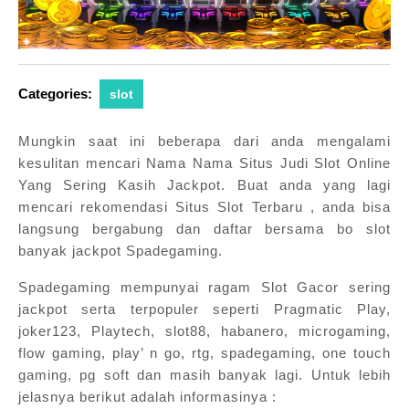
Categories:
slot
Mungkin saat ini beberapa dari anda mengalami
kesulitan mencari Nama Nama Situs Judi Slot Online
Yang Sering Kasih Jackpot. Buat anda yang lagi
mencari rekomendasi Situs Slot Terbaru , anda bisa
langsung bergabung dan daftar bersama bo slot
banyak jackpot Spadegaming.
Spadegaming mempunyai ragam Slot Gacor sering
jackpot serta terpopuler seperti Pragmatic Play,
joker123, Playtech, slot88, habanero, microgaming,
flow gaming, play’ n go, rtg, spadegaming, one touch
gaming, pg soft dan masih banyak lagi. Untuk lebih
jelasnya berikut adalah informasinya :