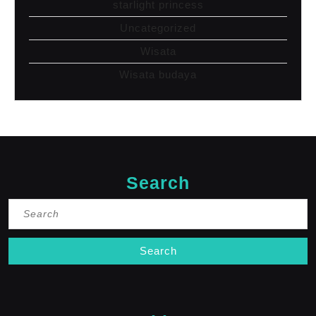
starlight princess
Uncategorized
Wisata
Wisata budaya
Search
Search
for: