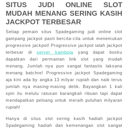
SITUS JUDI ONLINE SLOT
MUDAH MENANG SERING KASIH
JACKPOT TERBESAR
Setiap pemain situs Spadegaming judi online slot
gampang jackpot pasti bercita-cita untuk menemukan
progressive jackpot! Progressive jackpot ialah jackpot
terbesar di
server kamboja
yang dapat bosku
dapatkan dari permainan link slot yang mudah
menang. Jumlah nya pun sangat fantastis laksana
menang batchre! Progressive jackpot Spadegaming
aja kini ada by angka 13 milyar rupiah dan naik terus
jumlah nya masing-masing detik. Bayangkan 1 kali
spin itu melulu ratusan barangkali ribuan tapi dapat
mendapatkan peloang untuk meraih puluhan milyaran
rupiah!
Hanya di situs slot sering kasih hadiah jackpot
Spadegaming hadiah dan kemenangan slot sangat