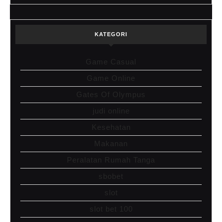
KATEGORI
Game Casual
Game Online
Gates Of Olympus
judi online
Kesehatan
Makanan
Peralatan Rumah Tanga
sbobet
slot
slot bet 100