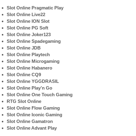
Slot Online Pragmatic Play
Slot Online Live22
Slot Online
ION Slot
Slot Online PG Soft
Slot Online Joker123
Slot Online Spadegaming
Slot Online JDB
Slot Online Playtech
Slot Online Microgaming
Slot Online Habanero
Slot Online CQ9
Slot Online YGGDRASIL
Slot Online Play’n Go
Slot Online One Touch Gaming
RTG Slot Online
Slot Online Flow Gaming
Slot Online Iconic Gaming
Slot Online Gamatron
Slot Online Advant Play