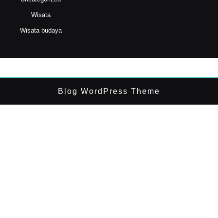
Wisata
Wisata budaya
Blog WordPress Theme
Scroll
Up