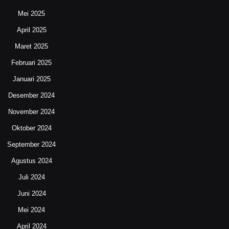
Mei 2025
April 2025
Maret 2025
Februari 2025
Januari 2025
Desember 2024
November 2024
Oktober 2024
September 2024
Agustus 2024
Juli 2024
Juni 2024
Mei 2024
April 2024