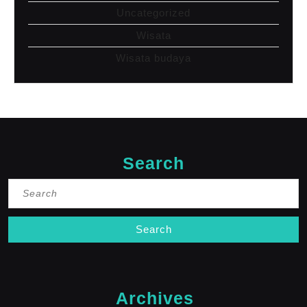
Uncategorized
Wisata
Wisata budaya
Search
Search
for:
Archives