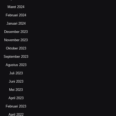
Maret 2024
Februari 2024
Januari 2024
Desember 2023
November 2023
Oktober 2023
September 2023
Agustus 2023
Juli 2023
Juni 2023
Mei 2023
April 2023
Februari 2023
April 2022