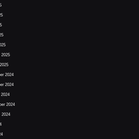
5
25
5
25
025
i 2025
 2025
er 2024
er 2024
 2024
ber 2024
 2024
4
24