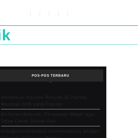
ik
POS-POS TERBARU
Menikmati Nachos Renyah di Parrilla
Mexican Grill yang Populer
drchitrasskincure: Perawatan Wajah agar
Tetap Cerah Setiap Hari
Arlingtonbathandkitchenremodeling dengan
Perpaduan Desain Modern