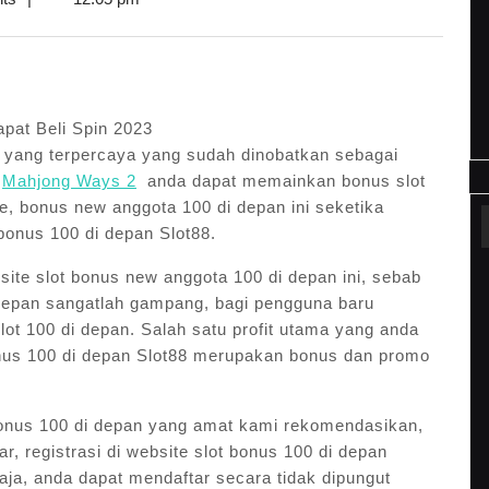
pat Beli Spin 2023
ine yang terpercaya yang sudah dinobatkan sebagai
,
Mahjong Ways 2
anda dapat memainkan bonus slot
ne, bonus new anggota 100 di depan ini seketika
bonus 100 di depan Slot88.
site slot bonus new anggota 100 di depan ini, sebab
 depan sangatlah gampang, bagi pengguna baru
ot 100 di depan. Salah satu profit utama yang anda
onus 100 di depan Slot88 merupakan bonus dan promo
bonus 100 di depan yang amat kami rekomendasikan,
, registrasi di website slot bonus 100 di depan
saja, anda dapat mendaftar secara tidak dipungut