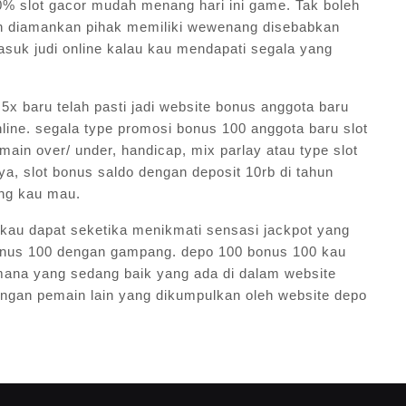
% slot gacor mudah menang hari ini game. Tak boleh
kan diamankan pihak memiliki wewenang disebabkan
asuk judi online kalau kau mendapati segala yang
5x baru telah pasti jadi website bonus anggota baru
line. segala type promosi bonus 100 anggota baru slot
rmain over/ under, handicap, mix parlay atau type slot
ya, slot bonus saldo dengan deposit 10rb di tahun
ang kau mau.
 kau dapat seketika menikmati sensasi jackpot yang
onus 100 dengan gampang. depo 100 bonus 100 kau
mana yang sedang baik yang ada di dalam website
ngan pemain lain yang dikumpulkan oleh website depo