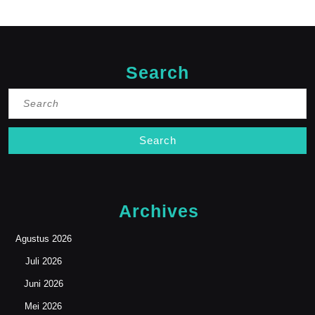
Search
Search
for:
Archives
Agustus 2026
Juli 2026
Juni 2026
Mei 2026