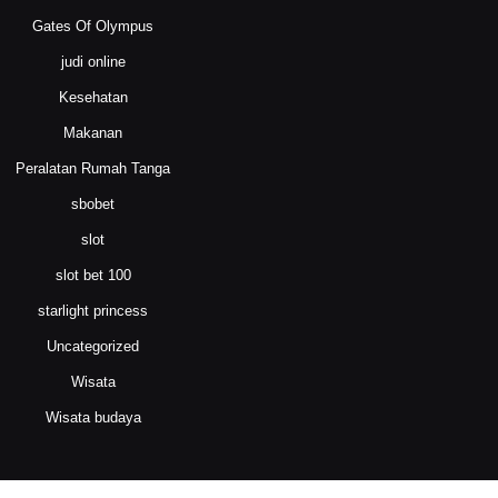
Gates Of Olympus
judi online
Kesehatan
Makanan
Peralatan Rumah Tanga
sbobet
slot
slot bet 100
starlight princess
Uncategorized
Wisata
Wisata budaya