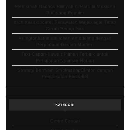
Menikmati Nachos Renyah di Parrilla Mexican
Grill yang Populer
drchitrasskincure: Perawatan Wajah agar Tetap
Cerah Setiap Hari
Arlingtonbathandkitchenremodeling dengan
Perpaduan Desain Modern
Taxi-Captin-Kuwait Pilihan Terbaik untuk
Perjalanan Nyaman Harian
Strategi Bermain SmokeshopClinton dengan
Pendekatan Fleksibel
KATEGORI
Game Casual