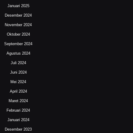
Januari 2025
Desember 2024
November 2024
Oktober 2024
September 2024
Agustus 2024
Juli 2024
Juni 2024
Mei 2024
April 2024
Maret 2024
Februari 2024
Januari 2024
Desember 2023