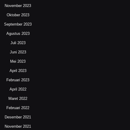
November 2023
Oktober 2023
September 2023
Agustus 2023
Juli 2023
Juni 2023
Mei 2023
April 2023
Februari 2023
April 2022
Maret 2022
Februari 2022
Desember 2021
November 2021