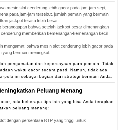
a mesin slot cenderung lebih gacor pada jam-jam sepi,
 karena pada jam-jam tersebut, jumlah pemain yang bermain
kan jackpot terasa lebih besar.
g beranggapan bahwa setelah jackpot besar dimenangkan
 dan cenderung memberikan kemenangan-kemenangan kecil
 mengamati bahwa mesin slot cenderung lebih gacor pada
ain yang bermain meningkat.
alah pengamatan dan kepercayaan para pemain. Tidak
adaan waktu gacor secara pasti. Namun, tidak ada
pola ini sebagai bagian dari strategi bermain Anda.
Meningkatkan Peluang Menang
cor, ada beberapa tips lain yang bisa Anda terapkan
atkan peluang menang:
slot dengan persentase RTP yang tinggi untuk