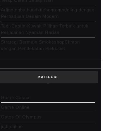
Tetap Cerah Setiap Hari
Arlingtonbathandkitchenremodeling dengan
Perpaduan Desain Modern
Taxi-Captin-Kuwait Pilihan Terbaik untuk
Perjalanan Nyaman Harian
Strategi Bermain SmokeshopClinton
dengan Pendekatan Fleksibel
KATEGORI
Game Casual
Game Online
Gates Of Olympus
judi online