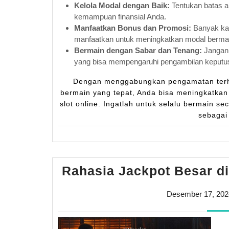
Kelola Modal dengan Baik:
Tentukan batas a
kemampuan finansial Anda.
Manfaatkan Bonus dan Promosi:
Banyak kas
manfaatkan untuk meningkatkan modal berma
Bermain dengan Sabar dan Tenang:
Jangan 
yang bisa mempengaruhi pengambilan keputu
Dengan menggabungkan pengamatan terha
bermain yang tepat, Anda bisa meningkatka
slot online. Ingatlah untuk selalu bermain s
sebagai
Rahasia Jackpot Besar di
Desember 17, 202