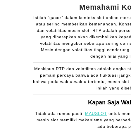
Memahami Ko
Istilah “gacor” dalam konteks slot online me
atau sering memberikan kemenangan. Konsep 
dan volatilitas mesin slot. RTP adalah pers
yang diharapkan akan dikembalikan kepad
volatilitas mengukur seberapa sering dan
Mesin dengan volatilitas tinggi cenderun
dengan nilai yang 
Meskipun RTP dan volatilitas adalah angka st
pemain percaya bahwa ada fluktuasi jang
bahwa pada waktu-waktu tertentu, mesin slo
inilah yang dis
Kapan Saja Wak
Tidak ada rumus pasti
MAUSLOT
untuk mene
mesin slot memiliki mekanisme yang berbe
ada beberapa po