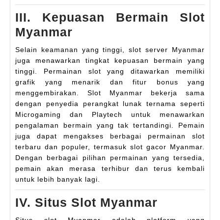
III. Kepuasan Bermain Slot
Myanmar
Selain keamanan yang tinggi, slot server Myanmar
juga menawarkan tingkat kepuasan bermain yang
tinggi. Permainan slot yang ditawarkan memiliki
grafik yang menarik dan fitur bonus yang
menggembirakan. Slot Myanmar bekerja sama
dengan penyedia perangkat lunak ternama seperti
Microgaming dan Playtech untuk menawarkan
pengalaman bermain yang tak tertandingi. Pemain
juga dapat mengakses berbagai permainan slot
terbaru dan populer, termasuk slot gacor Myanmar.
Dengan berbagai pilihan permainan yang tersedia,
pemain akan merasa terhibur dan terus kembali
untuk lebih banyak lagi.
IV. Situs Slot Myanmar