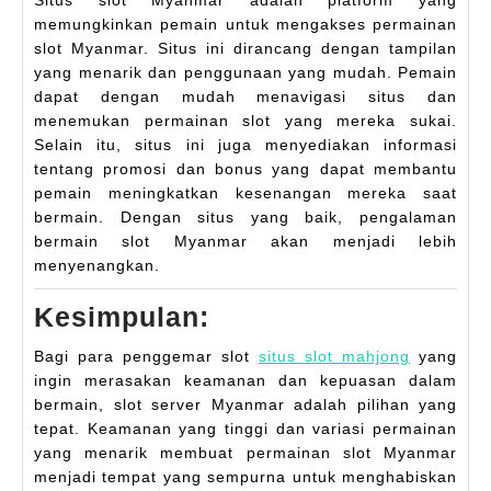
Situs slot Myanmar adalah platform yang
memungkinkan pemain untuk mengakses permainan
slot Myanmar. Situs ini dirancang dengan tampilan
yang menarik dan penggunaan yang mudah. Pemain
dapat dengan mudah menavigasi situs dan
menemukan permainan slot yang mereka sukai.
Selain itu, situs ini juga menyediakan informasi
tentang promosi dan bonus yang dapat membantu
pemain meningkatkan kesenangan mereka saat
bermain. Dengan situs yang baik, pengalaman
bermain slot Myanmar akan menjadi lebih
menyenangkan.
Kesimpulan:
Bagi para penggemar slot
situs slot mahjong
yang
ingin merasakan keamanan dan kepuasan dalam
bermain, slot server Myanmar adalah pilihan yang
tepat. Keamanan yang tinggi dan variasi permainan
yang menarik membuat permainan slot Myanmar
menjadi tempat yang sempurna untuk menghabiskan