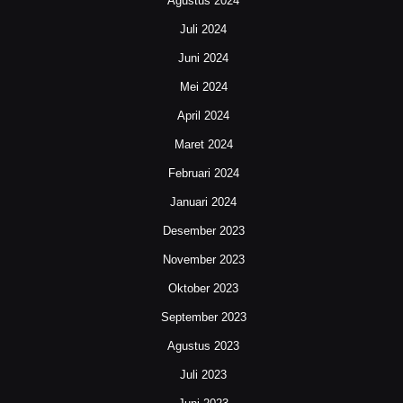
Agustus 2024
Juli 2024
Juni 2024
Mei 2024
April 2024
Maret 2024
Februari 2024
Januari 2024
Desember 2023
November 2023
Oktober 2023
September 2023
Agustus 2023
Juli 2023