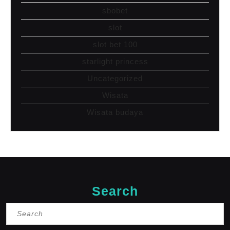
sbobet
slot
slot bet 100
starlight princess
Uncategorized
Wisata
Wisata budaya
Search
Search
for: