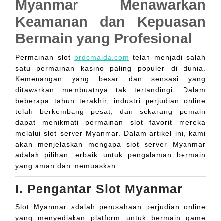
Myanmar Menawarkan
Kea
Keamanan dan Kepuasan
dan
Bermain yang Profesional
Kep
Ber
Permainan slot
brdcmalda.com
telah menjadi salah
yan
satu permainan kasino paling populer di dunia.
Kemenangan yang besar dan sensasi yang
Prof
ditawarkan membuatnya tak tertandingi. Dalam
beberapa tahun terakhir, industri perjudian online
telah berkembang pesat, dan sekarang pemain
dapat menikmati permainan slot favorit mereka
melalui slot server Myanmar. Dalam artikel ini, kami
akan menjelaskan mengapa slot server Myanmar
adalah pilihan terbaik untuk pengalaman bermain
yang aman dan memuaskan.
I. Pengantar Slot Myanmar
Slot Myanmar adalah perusahaan perjudian online
yang menyediakan platform untuk bermain game