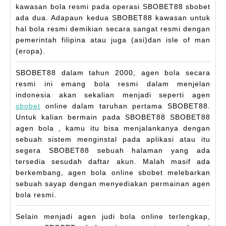
kawasan bola resmi pada operasi SBOBET88 sbobet
ada dua. Adapaun kedua SBOBET88 kawasan untuk
hal bola resmi demikian secara sangat resmi dengan
pemerintah filipina atau juga (asi)dan isle of man
(eropa).
SBOBET88 dalam tahun 2000, agen bola secara
resmi ini emang bola resmi dalam menjelan
indonesia akan sekalian menjadi seperti agen
sbobet
online dalam taruhan pertama SBOBET88.
Untuk kalian bermain pada SBOBET88 SBOBET88
agen bola , kamu itu bisa menjalankanya dengan
sebuah sistem menginstal pada aplikasi atau itu
segera SBOBET88 sebuah halaman yang ada
tersedia sesudah daftar akun. Malah masif ada
berkembang, agen bola online sbobet melebarkan
sebuah sayap dengan menyediakan permainan agen
bola resmi.
Selain menjadi agen judi bola online terlengkap,