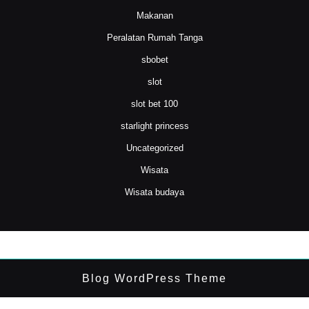
Makanan
Peralatan Rumah Tanga
sbobet
slot
slot bet 100
starlight princess
Uncategorized
Wisata
Wisata budaya
Blog WordPress Theme
Scroll
Up