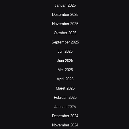
Januari 2026
Desember 2025
November 2025
Oktober 2025
September 2025
Juli 2025
Juni 2025
Mei 2025
April 2025
Maret 2025
Februari 2025
Januari 2025
Desember 2024
November 2024