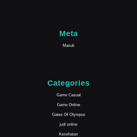
Meta
Masuk
Categories
Game Casual
Game Online
Gates Of Olympus
judi online
Kesehatan