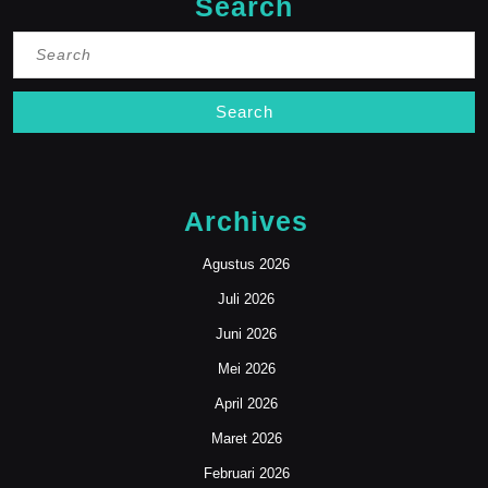
Search
Search
for:
Archives
Agustus 2026
Juli 2026
Juni 2026
Mei 2026
April 2026
Maret 2026
Februari 2026