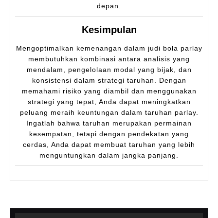
depan.
Kesimpulan
Mengoptimalkan kemenangan dalam judi bola parlay
membutuhkan kombinasi antara analisis yang
mendalam, pengelolaan modal yang bijak, dan
konsistensi dalam strategi taruhan. Dengan
memahami risiko yang diambil dan menggunakan
strategi yang tepat, Anda dapat meningkatkan
peluang meraih keuntungan dalam taruhan parlay.
Ingatlah bahwa taruhan merupakan permainan
kesempatan, tetapi dengan pendekatan yang
cerdas, Anda dapat membuat taruhan yang lebih
menguntungkan dalam jangka panjang.