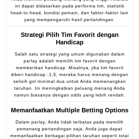
ini dapat didasarkan pada performa tim, statistik
head-to-head, kondisi pemain, dan faktor-faktor lain
yang mempengaruhi hasil pertandingan.
Strategi Pilih Tim Favorit dengan
Handicap
Salah satu strategi yang umum digunakan dalam
parlay adalah memilih tim favorit dengan
memberikan handicap. Misalnya, jika tim favorit
diberi handicap -1,5, mereka harus menang dengan
selisih gol minimal dua untuk Anda memenangkan
taruhan. Ini meningkatkan peluang menang Anda
namun biasanya dengan odds yang lebih rendah.
Memanfaatkan Multiple Betting Options
Dalam parlay, Anda tidak terbatas pada memilih
pemenang pertandingan saja. Anda juga dapat
memanfaatkan berbagai pilihan taruhan seperti total