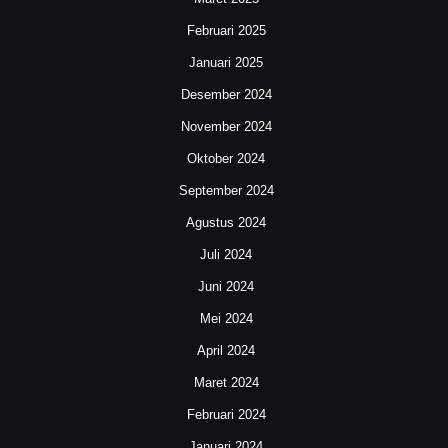
Februari 2025
Januari 2025
Desember 2024
November 2024
Oktober 2024
September 2024
Agustus 2024
Juli 2024
Juni 2024
Mei 2024
April 2024
Maret 2024
Februari 2024
Januari 2024