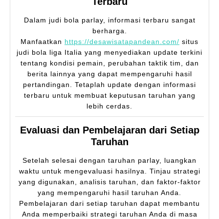
Terbaru
Dalam judi bola parlay, informasi terbaru sangat
berharga.
Manfaatkan
https://desawisatapandean.com/
situs
judi bola liga Italia yang menyediakan update terkini
tentang kondisi pemain, perubahan taktik tim, dan
berita lainnya yang dapat mempengaruhi hasil
pertandingan. Tetaplah update dengan informasi
terbaru untuk membuat keputusan taruhan yang
lebih cerdas.
Evaluasi dan Pembelajaran dari Setiap
Taruhan
Setelah selesai dengan taruhan parlay, luangkan
waktu untuk mengevaluasi hasilnya. Tinjau strategi
yang digunakan, analisis taruhan, dan faktor-faktor
yang mempengaruhi hasil taruhan Anda.
Pembelajaran dari setiap taruhan dapat membantu
Anda memperbaiki strategi taruhan Anda di masa