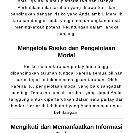
bola liga Italia atau platform taruhan lainnya.
Perhatikan nilai taruhan yang ditawarkan dan
bandingkan dengan risiko yang Anda ambil. Memilih
taruhan dengan odds yang menguntungkan dapat
meningkatkan potensi keuntungan dalam jangka
panjang.
Mengelola Risiko dan Pengelolaan
Modal
Risiko dalam taruhan parlay lebih tinggi
dibandingkan taruhan tunggal karena semua pilihan
harus tepat untuk memenangkan taruhan. Oleh
karena itu, pengelolaan modal yang baik sangatlah
penting. Tentukan jumlah taruhan yang dapat Anda
tanggung untuk dipertaruhkan dalam satu parlay dan
hindari bertaruh lebih dari yang Anda mampu untuk
kehilangan.
Mengikuti dan Memanfaatkan Informasi