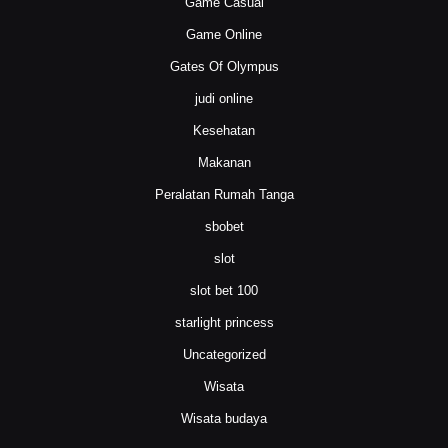
Game Casual
Game Online
Gates Of Olympus
judi online
Kesehatan
Makanan
Peralatan Rumah Tanga
sbobet
slot
slot bet 100
starlight princess
Uncategorized
Wisata
Wisata budaya