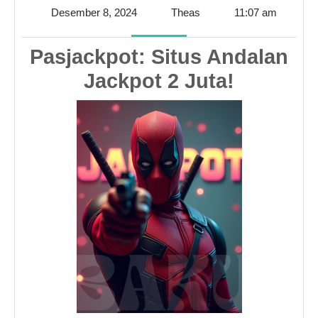
Situs
Desember
Theas
Desember 8, 2024
Theas
11:07 am
Andalan
8,
Jackpot
2024
Pasjackpot: Situs Andalan
2
Jackpot 2 Juta!
Juta!