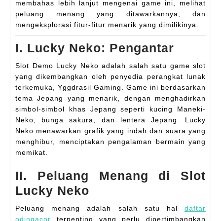
membahas lebih lanjut mengenai game ini, melihat
peluang menang yang ditawarkannya, dan
mengeksplorasi fitur-fitur menarik yang dimilikinya.
I. Lucky Neko: Pengantar
Slot Demo Lucky Neko adalah salah satu game slot
yang dikembangkan oleh penyedia perangkat lunak
terkemuka, Yggdrasil Gaming. Game ini berdasarkan
tema Jepang yang menarik, dengan menghadirkan
simbol-simbol khas Jepang seperti kucing Maneki-
Neko, bunga sakura, dan lentera Jepang. Lucky
Neko menawarkan grafik yang indah dan suara yang
menghibur, menciptakan pengalaman bermain yang
memikat.
II. Peluang Menang di Slot
Lucky Neko
Peluang menang adalah salah satu hal
daftar
odingacor
terpenting yang perlu dipertimbangkan