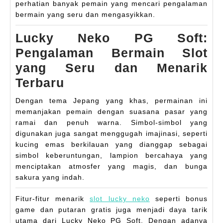
perhatian banyak pemain yang mencari pengalaman
bermain yang seru dan mengasyikkan.
Lucky Neko PG Soft:
Pengalaman Bermain Slot
yang Seru dan Menarik
Terbaru
Dengan tema Jepang yang khas, permainan ini
memanjakan pemain dengan suasana pasar yang
ramai dan penuh warna. Simbol-simbol yang
digunakan juga sangat menggugah imajinasi, seperti
kucing emas berkilauan yang dianggap sebagai
simbol keberuntungan, lampion bercahaya yang
menciptakan atmosfer yang magis, dan bunga
sakura yang indah.
Fitur-fitur menarik
slot lucky neko
seperti bonus
game dan putaran gratis juga menjadi daya tarik
utama dari Lucky Neko PG Soft. Dengan adanya