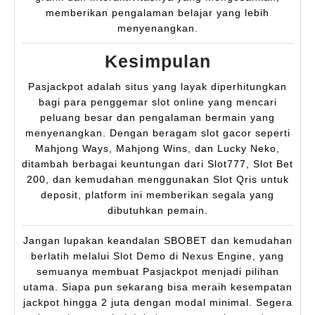
memberikan pengalaman belajar yang lebih
menyenangkan.
Kesimpulan
Pasjackpot adalah situs yang layak diperhitungkan
bagi para penggemar slot online yang mencari
peluang besar dan pengalaman bermain yang
menyenangkan. Dengan beragam slot gacor seperti
Mahjong Ways, Mahjong Wins, dan Lucky Neko,
ditambah berbagai keuntungan dari Slot777, Slot Bet
200, dan kemudahan menggunakan Slot Qris untuk
deposit, platform ini memberikan segala yang
dibutuhkan pemain.
Jangan lupakan keandalan SBOBET dan kemudahan
berlatih melalui Slot Demo di Nexus Engine, yang
semuanya membuat Pasjackpot menjadi pilihan
utama. Siapa pun sekarang bisa meraih kesempatan
jackpot hingga 2 juta dengan modal minimal. Segera