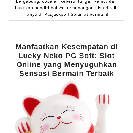
bergabung, cobalah keberuntungan kamu, dan
buktikan sendiri bahwa kemenangan bisa diraih
hanya di Pasjackpot! Selamat bermain!
Manfaatkan Kesempatan di
Lucky Neko PG Soft: Slot
Online yang Menyuguhkan
Manf
Sensasi Bermain Terbaik
Kese
di
Luck
Neko
PG
Soft: