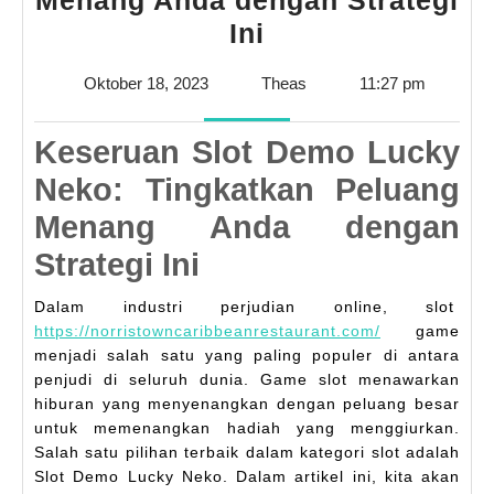
Menang Anda dengan Strategi
Keseruan
Ini
Slot
Oktober
Theas
Oktober 18, 2023
Theas
11:27 pm
Demo
18,
Lucky
2023
Keseruan Slot Demo Lucky
Neko:
Neko: Tingkatkan Peluang
Tingkatkan
Menang Anda dengan
Peluang
Strategi Ini
Menang
Anda
Dalam industri perjudian online, slot
dengan
https://norristowncaribbeanrestaurant.com/
game
menjadi salah satu yang paling populer di antara
Strategi
penjudi di seluruh dunia. Game slot menawarkan
Ini
hiburan yang menyenangkan dengan peluang besar
untuk memenangkan hadiah yang menggiurkan.
Salah satu pilihan terbaik dalam kategori slot adalah
Slot Demo Lucky Neko. Dalam artikel ini, kita akan