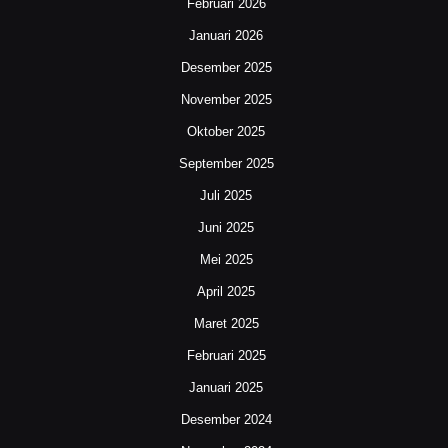
Februari 2026
Januari 2026
Desember 2025
November 2025
Oktober 2025
September 2025
Juli 2025
Juni 2025
Mei 2025
April 2025
Maret 2025
Februari 2025
Januari 2025
Desember 2024