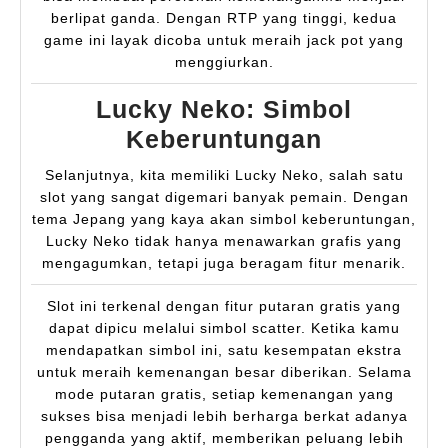
berlipat ganda. Dengan RTP yang tinggi, kedua
game ini layak dicoba untuk meraih jack pot yang
menggiurkan.
Lucky Neko: Simbol
Keberuntungan
Selanjutnya, kita memiliki
Lucky Neko
, salah satu
slot yang sangat digemari banyak pemain. Dengan
tema Jepang yang kaya akan simbol keberuntungan,
Lucky Neko tidak hanya menawarkan grafis yang
mengagumkan, tetapi juga beragam fitur menarik.
Slot ini terkenal dengan fitur putaran gratis yang
dapat dipicu melalui simbol scatter. Ketika kamu
mendapatkan simbol ini, satu kesempatan ekstra
untuk meraih kemenangan besar diberikan. Selama
mode putaran gratis, setiap kemenangan yang
sukses bisa menjadi lebih berharga berkat adanya
pengganda yang aktif, memberikan peluang lebih