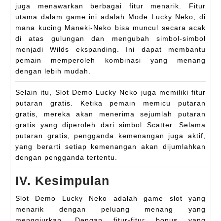
juga menawarkan berbagai fitur menarik. Fitur
utama dalam game ini adalah Mode Lucky Neko, di
mana kucing Maneki-Neko bisa muncul secara acak
di atas gulungan dan mengubah simbol-simbol
menjadi Wilds ekspanding. Ini dapat membantu
pemain memperoleh kombinasi yang menang
dengan lebih mudah.
Selain itu, Slot Demo Lucky Neko juga memiliki fitur
putaran gratis. Ketika pemain memicu putaran
gratis, mereka akan menerima sejumlah putaran
gratis yang diperoleh dari simbol Scatter. Selama
putaran gratis, pengganda kemenangan juga aktif,
yang berarti setiap kemenangan akan dijumlahkan
dengan pengganda tertentu.
IV. Kesimpulan
Slot Demo Lucky Neko adalah game slot yang
menarik dengan peluang menang yang
menggiurkan. Dengan fitur-fitur bonus yang