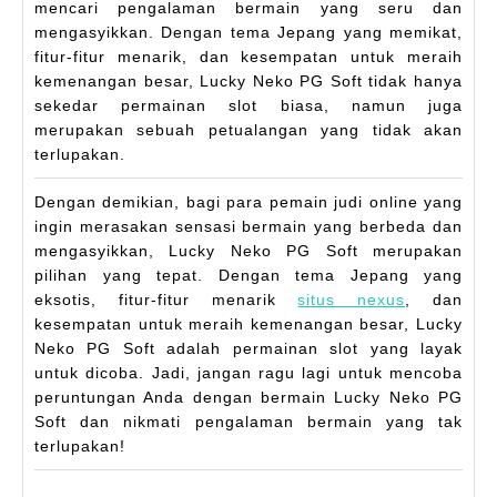
mencari pengalaman bermain yang seru dan
mengasyikkan. Dengan tema Jepang yang memikat,
fitur-fitur menarik, dan kesempatan untuk meraih
kemenangan besar, Lucky Neko PG Soft tidak hanya
sekedar permainan slot biasa, namun juga
merupakan sebuah petualangan yang tidak akan
terlupakan.
Dengan demikian, bagi para pemain judi online yang
ingin merasakan sensasi bermain yang berbeda dan
mengasyikkan, Lucky Neko PG Soft merupakan
pilihan yang tepat. Dengan tema Jepang yang
eksotis, fitur-fitur menarik
situs nexus
, dan
kesempatan untuk meraih kemenangan besar, Lucky
Neko PG Soft adalah permainan slot yang layak
untuk dicoba. Jadi, jangan ragu lagi untuk mencoba
peruntungan Anda dengan bermain Lucky Neko PG
Soft dan nikmati pengalaman bermain yang tak
terlupakan!