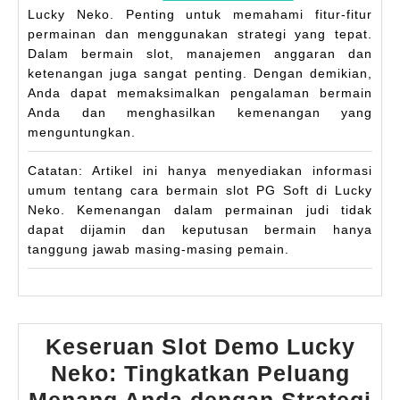
Lucky Neko. Penting untuk memahami fitur-fitur
permainan dan menggunakan strategi yang tepat.
Dalam bermain slot, manajemen anggaran dan
ketenangan juga sangat penting. Dengan demikian,
Anda dapat memaksimalkan pengalaman bermain
Anda dan menghasilkan kemenangan yang
menguntungkan.
Catatan: Artikel ini hanya menyediakan informasi
umum tentang cara bermain slot PG Soft di Lucky
Neko. Kemenangan dalam permainan judi tidak
dapat dijamin dan keputusan bermain hanya
tanggung jawab masing-masing pemain.
Keseruan Slot Demo Lucky
Neko: Tingkatkan Peluang