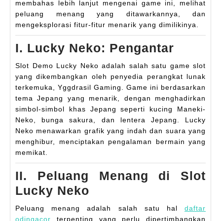
membahas lebih lanjut mengenai game ini, melihat
peluang menang yang ditawarkannya, dan
mengeksplorasi fitur-fitur menarik yang dimilikinya.
I. Lucky Neko: Pengantar
Slot Demo Lucky Neko adalah salah satu game slot
yang dikembangkan oleh penyedia perangkat lunak
terkemuka, Yggdrasil Gaming. Game ini berdasarkan
tema Jepang yang menarik, dengan menghadirkan
simbol-simbol khas Jepang seperti kucing Maneki-
Neko, bunga sakura, dan lentera Jepang. Lucky
Neko menawarkan grafik yang indah dan suara yang
menghibur, menciptakan pengalaman bermain yang
memikat.
II. Peluang Menang di Slot
Lucky Neko
Peluang menang adalah salah satu hal
daftar
odingacor
terpenting yang perlu dipertimbangkan