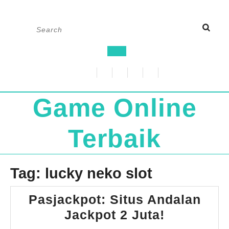
Skip
Search
to
for:
content
Open
Button
Game Online
Terbaik
Tag:
lucky neko slot
Pasjackpot: Situs Andalan
Pasjackpo
Jackpot 2 Juta!