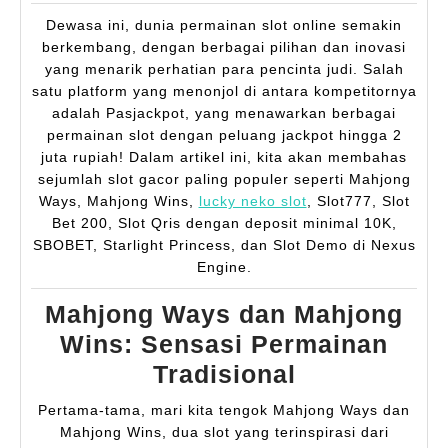
Dewasa ini, dunia permainan slot online semakin
berkembang, dengan berbagai pilihan dan inovasi
yang menarik perhatian para pencinta judi. Salah
satu platform yang menonjol di antara kompetitornya
adalah
Pasjackpot
, yang menawarkan berbagai
permainan slot dengan peluang jackpot hingga 2
juta rupiah! Dalam artikel ini, kita akan membahas
sejumlah slot gacor paling populer seperti Mahjong
Ways, Mahjong Wins,
lucky neko slot
, Slot777, Slot
Bet 200, Slot Qris dengan deposit minimal 10K,
SBOBET, Starlight Princess, dan Slot Demo di Nexus
Engine.
Mahjong Ways dan Mahjong
Wins: Sensasi Permainan
Tradisional
Pertama-tama, mari kita tengok
Mahjong Ways
dan
Mahjong Wins
, dua slot yang terinspirasi dari