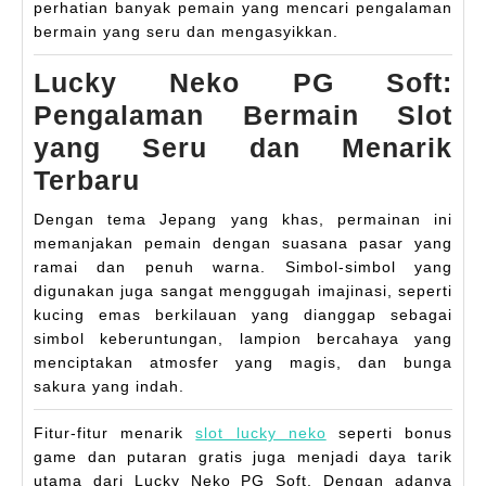
perhatian banyak pemain yang mencari pengalaman
bermain yang seru dan mengasyikkan.
Lucky Neko PG Soft:
Pengalaman Bermain Slot
yang Seru dan Menarik
Terbaru
Dengan tema Jepang yang khas, permainan ini
memanjakan pemain dengan suasana pasar yang
ramai dan penuh warna. Simbol-simbol yang
digunakan juga sangat menggugah imajinasi, seperti
kucing emas berkilauan yang dianggap sebagai
simbol keberuntungan, lampion bercahaya yang
menciptakan atmosfer yang magis, dan bunga
sakura yang indah.
Fitur-fitur menarik
slot lucky neko
seperti bonus
game dan putaran gratis juga menjadi daya tarik
utama dari Lucky Neko PG Soft. Dengan adanya