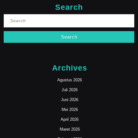
Search
Search
for:
Archives
Agustus 2026
Juli 2026
Juni 2026
Mei 2026
April 2026
Maret 2026