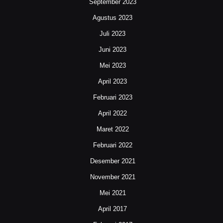
September 2023
Agustus 2023
Juli 2023
Juni 2023
Mei 2023
April 2023
Februari 2023
April 2022
Maret 2022
Februari 2022
Desember 2021
November 2021
Mei 2021
April 2017