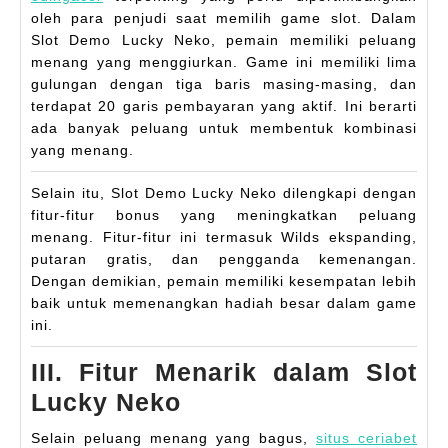
oleh para penjudi saat memilih game slot. Dalam
Slot Demo Lucky Neko, pemain memiliki peluang
menang yang menggiurkan. Game ini memiliki lima
gulungan dengan tiga baris masing-masing, dan
terdapat 20 garis pembayaran yang aktif. Ini berarti
ada banyak peluang untuk membentuk kombinasi
yang menang.
Selain itu, Slot Demo Lucky Neko dilengkapi dengan
fitur-fitur bonus yang meningkatkan peluang
menang. Fitur-fitur ini termasuk Wilds ekspanding,
putaran gratis, dan pengganda kemenangan.
Dengan demikian, pemain memiliki kesempatan lebih
baik untuk memenangkan hadiah besar dalam game
ini.
III. Fitur Menarik dalam Slot
Lucky Neko
Selain peluang menang yang bagus,
situs ceriabet