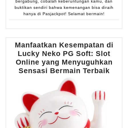
bergabung, cobalah keberuntungan kamu, dan
buktikan sendiri bahwa kemenangan bisa diraih
hanya di Pasjackpot! Selamat bermain!
Manfaatkan Kesempatan di
Lucky Neko PG Soft: Slot
Online yang Menyuguhkan
Manf
Sensasi Bermain Terbaik
Kese
di
Luck
Neko
PG
Soft: