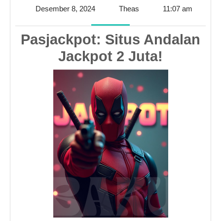
Situs
Desember
Theas
Desember 8, 2024
Theas
11:07 am
Andalan
8,
Jackpot
2024
Pasjackpot: Situs Andalan
2
Jackpot 2 Juta!
Juta!