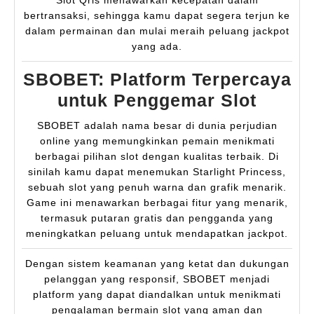
Slot Qris menawarkan kecepatan dalam
bertransaksi, sehingga kamu dapat segera terjun ke
dalam permainan dan mulai meraih peluang jackpot
yang ada.
SBOBET: Platform Terpercaya
untuk Penggemar Slot
SBOBET
adalah nama besar di dunia perjudian
online yang memungkinkan pemain menikmati
berbagai pilihan slot dengan kualitas terbaik. Di
sinilah kamu dapat menemukan
Starlight Princess
,
sebuah slot yang penuh warna dan grafik menarik.
Game ini menawarkan berbagai fitur yang menarik,
termasuk putaran gratis dan pengganda yang
meningkatkan peluang untuk mendapatkan jackpot.
Dengan sistem keamanan yang ketat dan dukungan
pelanggan yang responsif, SBOBET menjadi
platform yang dapat diandalkan untuk menikmati
pengalaman bermain slot yang aman dan