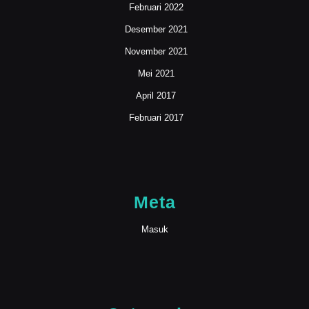
Februari 2022
Desember 2021
November 2021
Mei 2021
April 2017
Februari 2017
Meta
Masuk