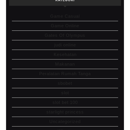
KATEGORI
Game Casual
Game Online
Gates Of Olympus
judi online
Kesehatan
Makanan
Peralatan Rumah Tanga
sbobet
slot
slot bet 100
starlight princess
Uncategorized