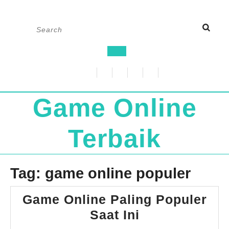
Skip
Search
to
for:
content
Open
Button
Game Online
Terbaik
Tag:
game online populer
Game Online Paling Populer
Game
Saat Ini