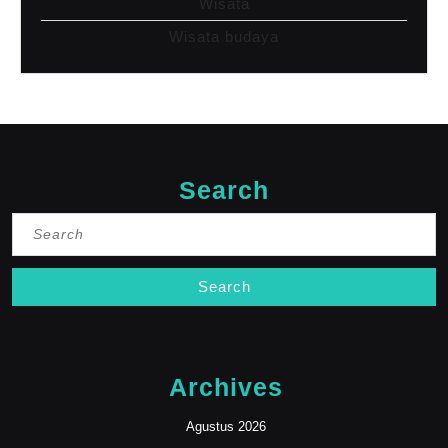
Wisata
Wisata budaya
Search
Search
for:
Archives
Agustus 2026