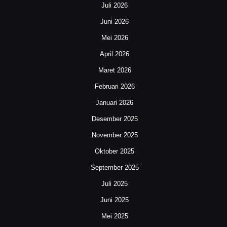
Juli 2026
Juni 2026
Mei 2026
April 2026
Maret 2026
Februari 2026
Januari 2026
Desember 2025
November 2025
Oktober 2025
September 2025
Juli 2025
Juni 2025
Mei 2025