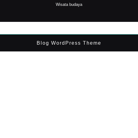
Wisata budaya
Blog WordPress Theme
Scroll
Up