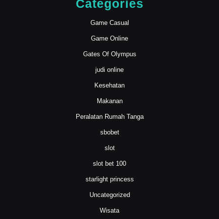
Categories
Game Casual
Game Online
Gates Of Olympus
judi online
Kesehatan
Makanan
Peralatan Rumah Tanga
sbobet
slot
slot bet 100
starlight princess
Uncategorized
Wisata