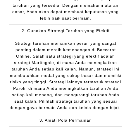
taruhan yang tersedia. Dengan memahami aturan
dasar, Anda akan dapat membuat keputusan yang
lebih baik saat bermain.
2. Gunakan Strategi Taruhan yang Efektif
Strategi taruhan memainkan peran yang sangat
penting dalam meraih kemenangan di Baccarat
Online. Salah satu strategi yang efektif adalah
strategi Martingale, di mana Anda meningkatkan
taruhan Anda setiap kali kalah. Namun, strategi ini
membutuhkan modal yang cukup besar dan memiliki
risiko yang tinggi. Strategi lainnya termasuk strategi
Paroli, di mana Anda meningkatkan taruhan Anda
setiap kali menang, dan mengurangi taruhan Anda
saat kalah. Pilihlah strategi taruhan yang sesuai
dengan gaya bermain Anda dan kelola dengan bijak.
3. Amati Pola Permainan