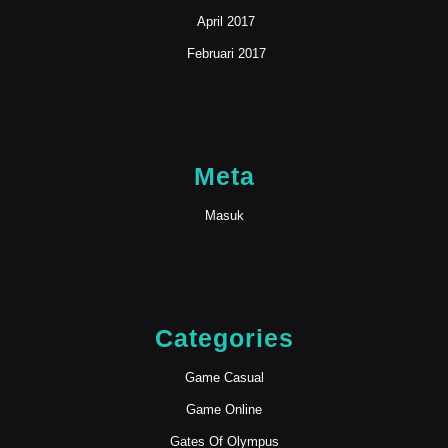
April 2017
Februari 2017
Meta
Masuk
Categories
Game Casual
Game Online
Gates Of Olympus