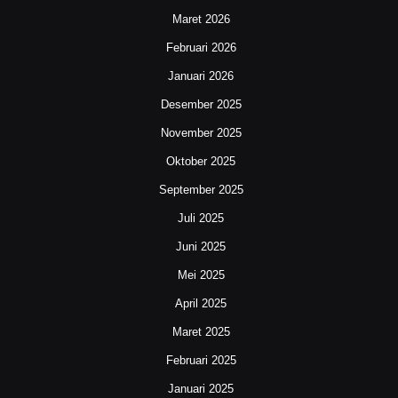
Maret 2026
Februari 2026
Januari 2026
Desember 2025
November 2025
Oktober 2025
September 2025
Juli 2025
Juni 2025
Mei 2025
April 2025
Maret 2025
Februari 2025
Januari 2025