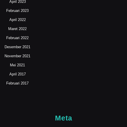
April 2023
Februari 2023
April 2022
Maret 2022
Februari 2022
Desember 2021
November 2021
Mei 2021
April 2017
Februari 2017
Meta