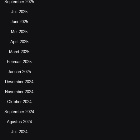
September 2025
Juli 2025
Juni 2025
Mei 2025
April 2025
Maret 2025
Februari 2025
Januari 2025
Desember 2024
November 2024
Oktober 2024
September 2024
Agustus 2024
Juli 2024