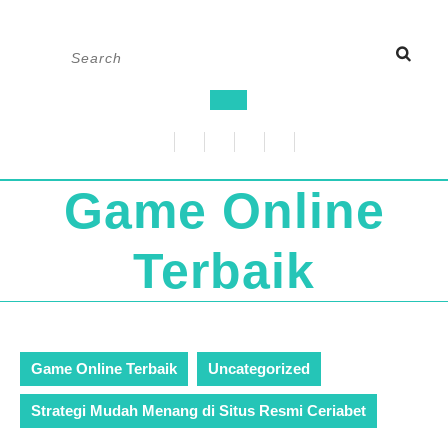
Skip
Search
to
for:
content
Open
Button
Game Online
Terbaik
Game Online Terbaik
Uncategorized
Strategi Mudah Menang di Situs Resmi Ceriabet