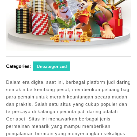
Categories:
Uncategorized
Dalam era digital saat ini, berbagai platform judi daring
semakin berkembang pesat, memberikan peluang bagi
para pemain untuk meraih keuntungan secara mudah
dan praktis. Salah satu situs yang cukup populer dan
terpercaya di kalangan pecinta judi daring adalah
Ceriabet. Situs ini menawarkan berbagai jenis
permainan menarik yang mampu memberikan
pengalaman bermain yang menyenangkan sekaligus