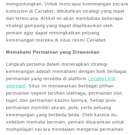
menguntungkan. Untuk mencapai kemenangan secara
konsisten di Ceriabet, dibutuhkan strategi yang tepat
dan terencana. Artikel ini akan membahas beberapa
strategi gampang yang dapat diaplikasikan oleh
pemain agar dapat meningkatkan peluang
kemenangan mereka di situs resmi Ceriabet.
Memahami Permainan yang Ditawarkan
Langkah pertama dalam menerapkan strategi
kemenangan adalah memahami dengan baik berbagai
permainan yang tersedia di platform
ceriabet link
alternatif
. Situs ini menawarkan berbagai pilihan
permainan seperti taruhan olahraga, permainan slot,
togel, dan permainan kasino lainnya. Setiap jenis
permainan memiliki aturan, pola, serta peluang
kemenangan yang berbeda-beda. Oleh karena itu,
sebelum memulai bermain, pemain disarankan untuk
mempelajari secara mendalam mengenai permainan