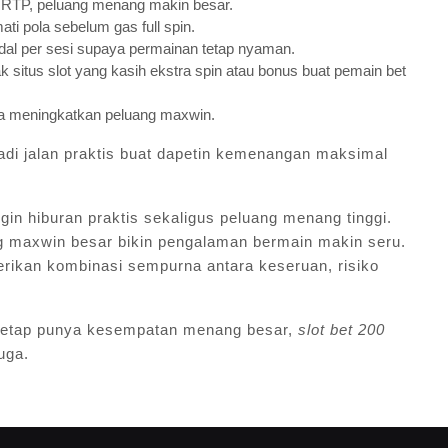
 RTP, peluang menang makin besar.
ti pola sebelum gas full spin.
al per sesi supaya permainan tetap nyaman.
 situs slot yang kasih ekstra spin atau bonus buat pemain bet
isa meningkatkan peluang maxwin.
adi jalan praktis buat dapetin kemenangan maksimal
gin hiburan praktis sekaligus peluang menang tinggi.
ang maxwin besar bikin pengalaman bermain makin seru.
rikan kombinasi sempurna antara keseruan, risiko
i tetap punya kesempatan menang besar,
slot bet 200
uga.