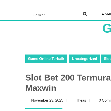
Skip
Search
GAM
to
for:
content
G
Game Online Terbaik
Uncategorized
Slo
Slot Bet 200 Termura
Maxwin
November
Theas
November 23, 2025
|
Theas
|
0 Com
23,
2025