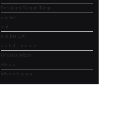
Peralatan Rumah Tanga
sbobet
slot
slot bet 100
starlight princess
Uncategorized
Wisata
Wisata budaya