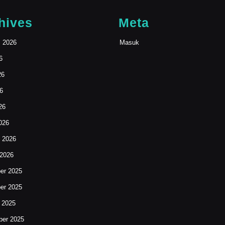
hives
Meta
 2026
Masuk
6
26
6
26
026
i 2026
 2026
er 2025
er 2025
 2025
ber 2025