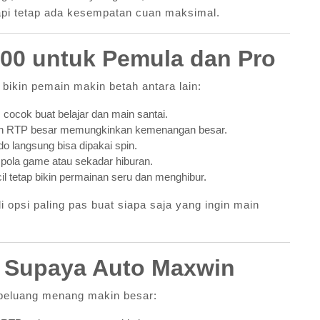
 tapi tetap ada kesempatan cuan maksimal.
200 untuk Pemula dan Pro
bikin pemain makin betah antara lain:
cocok buat belajar dan main santai.
 RTP besar memungkinkan kemenangan besar.
o langsung bisa dipakai spin.
 pola game atau sekadar hiburan.
l tetap bikin permainan seru dan menghibur.
i opsi paling pas buat siapa saja yang ingin main
0 Supaya Auto Maxwin
 peluang menang makin besar: