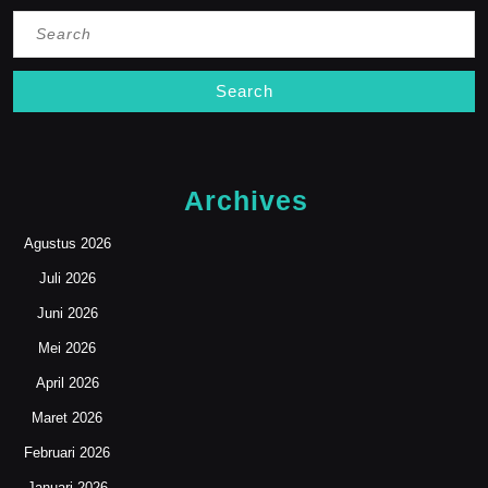
Search
for:
Archives
Agustus 2026
Juli 2026
Juni 2026
Mei 2026
April 2026
Maret 2026
Februari 2026
Januari 2026