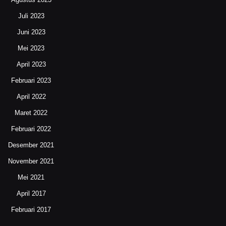
Juli 2023
Juni 2023
Mei 2023
April 2023
Februari 2023
April 2022
Maret 2022
Februari 2022
Desember 2021
November 2021
Mei 2021
April 2017
Februari 2017