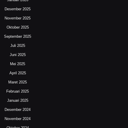
Desember 2025
November 2025
Oktober 2025
September 2025
Juli 2025
Juni 2025
Mei 2025
April 2025
Maret 2025
Februari 2025
Januari 2025
Desember 2024
November 2024
Oktober 2024