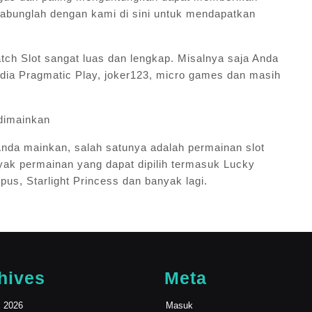
abunglah dengan kami di sini untuk mendapatkan
atch Slot sangat luas dan lengkap. Misalnya saja Anda
dia Pragmatic Play, joker123, micro games dan masih
dimainkan
Anda mainkan, salah satunya adalah permainan slot
k permainan yang dapat dipilih termasuk Lucky
us, Starlight Princess dan banyak lagi.
hives
Meta
 2026
Masuk