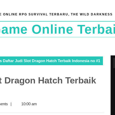
E ONLINE RPG SURVIVAL TERBARU, THE WILD DARKNESS
ame Online Terba
s Daftar Judi Slot Dragon Hatch Terbaik Indonesia no #1
ot Dragon Hatch Terbaik
ents
|
10:00 am