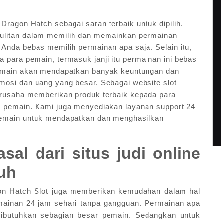
t Dragon Hatch sebagai saran terbaik untuk dipilih.
esulitan dalam memilih dan memainkan permainan
 Anda bebas memilih permainan apa saja. Selain itu,
a para pemain, termasuk janji itu permainan ini bebas
pemain akan mendapatkan banyak keuntungan dan
osi dan uang yang besar. Sebagai website slot
erusaha memberikan produk terbaik kepada para
an pemain. Kami juga menyediakan layanan support 24
emain untuk mendapatkan dan menghasilkan
sal dari situs judi online
nuh
on Hatch Slot juga memberikan kemudahan dalam hal
mainan 24 jam sehari tanpa gangguan. Permainan apa
 dibutuhkan sebagian besar pemain. Sedangkan untuk