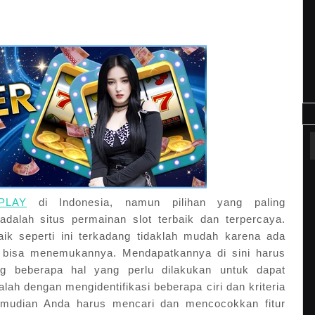
PLAY
di Indonesia, namun pilihan yang paling
dalah situs permainan slot terbaik dan terpercaya.
ik seperti ini terkadang tidaklah mudah karena ada
ga bisa menemukannya. Mendapatkannya di sini harus
ang beberapa hal yang perlu dilakukan untuk dapat
h dengan mengidentifikasi beberapa ciri dan kriteria
 Kemudian Anda harus mencari dan mencocokkan fitur