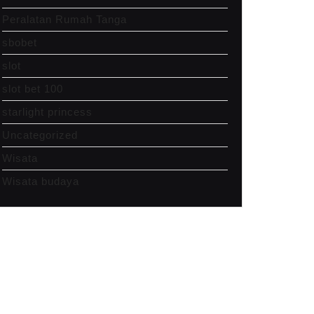
Peralatan Rumah Tanga
sbobet
slot
slot bet 100
starlight princess
Uncategorized
Wisata
Wisata budaya