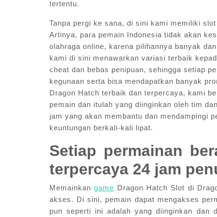
tertentu.
Tanpa pergi ke sana, di sini kami memiliki slo
Artinya, para pemain Indonesia tidak akan k
olahraga online, karena pilihannya banyak dan
kami di sini menawarkan variasi terbaik kepad
cheat dan bebas penipuan, sehingga setiap 
kegunaan serta bisa mendapatkan banyak prom
Dragon Hatch terbaik dan terpercaya, kami b
pemain dan itulah yang diinginkan oleh tim d
jam yang akan membantu dan mendampingi p
keuntungan berkali-kali lipat.
Setiap permainan bera
terpercaya 24 jam pe
Memainkan
game
Dragon Hatch Slot di Drag
akses. Di sini, pemain dapat mengakses per
pun seperti ini adalah yang diinginkan dan