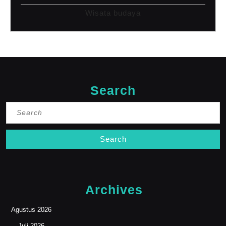
Wisata budaya
Search
Search
for:
Archives
Agustus 2026
Juli 2026