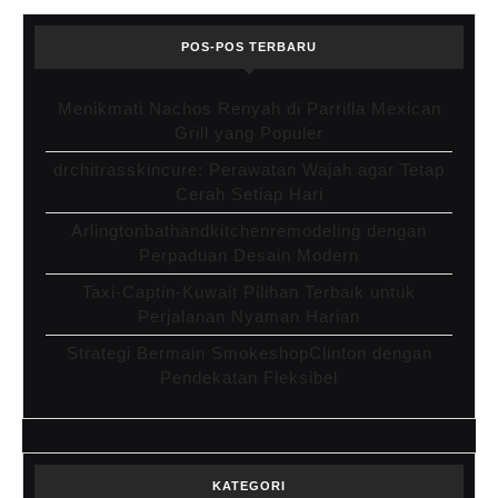
POS-POS TERBARU
Menikmati Nachos Renyah di Parrilla Mexican
Grill yang Populer
drchitrasskincure: Perawatan Wajah agar Tetap
Cerah Setiap Hari
Arlingtonbathandkitchenremodeling dengan
Perpaduan Desain Modern
Taxi-Captin-Kuwait Pilihan Terbaik untuk
Perjalanan Nyaman Harian
Strategi Bermain SmokeshopClinton dengan
Pendekatan Fleksibel
KATEGORI