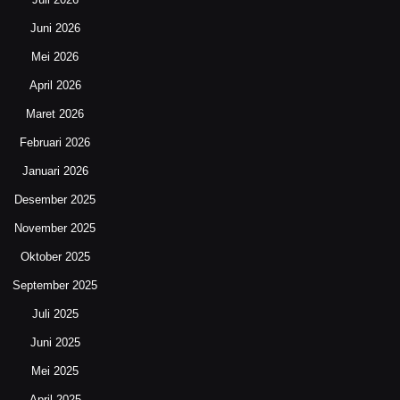
Juni 2026
Mei 2026
April 2026
Maret 2026
Februari 2026
Januari 2026
Desember 2025
November 2025
Oktober 2025
September 2025
Juli 2025
Juni 2025
Mei 2025
April 2025