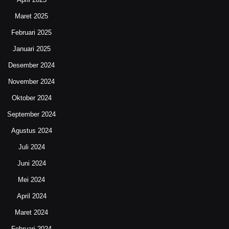
Maret 2025
Februari 2025
Januari 2025
Desember 2024
November 2024
Oktober 2024
September 2024
Agustus 2024
Juli 2024
Juni 2024
Mei 2024
April 2024
Maret 2024
Februari 2024