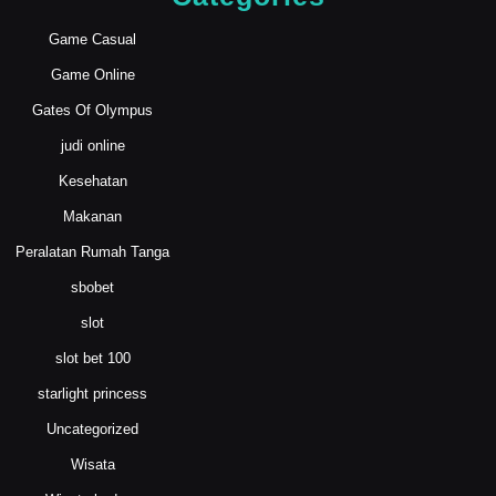
Game Casual
Game Online
Gates Of Olympus
judi online
Kesehatan
Makanan
Peralatan Rumah Tanga
sbobet
slot
slot bet 100
starlight princess
Uncategorized
Wisata