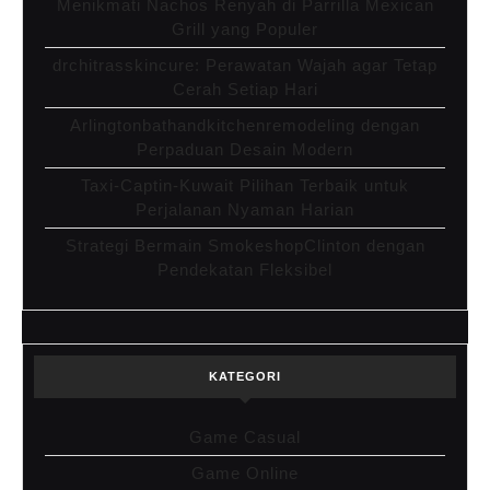
Menikmati Nachos Renyah di Parrilla Mexican
Grill yang Populer
drchitrasskincure: Perawatan Wajah agar Tetap
Cerah Setiap Hari
Arlingtonbathandkitchenremodeling dengan
Perpaduan Desain Modern
Taxi-Captin-Kuwait Pilihan Terbaik untuk
Perjalanan Nyaman Harian
Strategi Bermain SmokeshopClinton dengan
Pendekatan Fleksibel
KATEGORI
Game Casual
Game Online