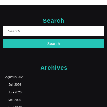
Search
Search
for:
Archives
Agustus 2026
Juli 2026
Juni 2026
Mei 2026