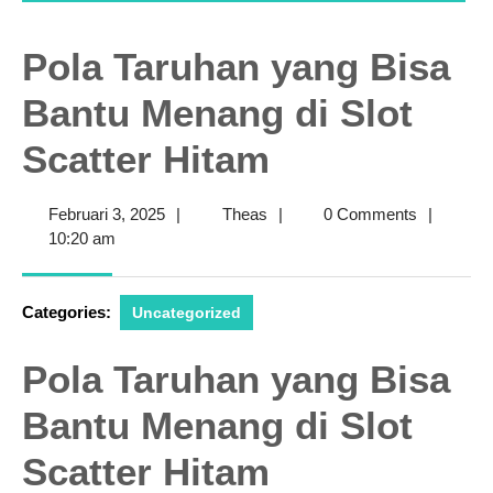
Pola Taruhan yang Bisa
Bantu Menang di Slot
Scatter Hitam
Februari
Theas
Februari 3, 2025
|
Theas
|
0 Comments
|
3,
10:20 am
2025
Categories:
Uncategorized
Pola Taruhan yang Bisa
Bantu Menang di Slot
Scatter Hitam