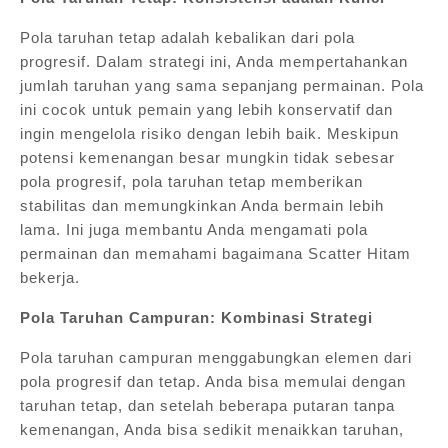
Pola taruhan tetap adalah kebalikan dari pola
progresif. Dalam strategi ini, Anda mempertahankan
jumlah taruhan yang sama sepanjang permainan. Pola
ini cocok untuk pemain yang lebih konservatif dan
ingin mengelola risiko dengan lebih baik. Meskipun
potensi kemenangan besar mungkin tidak sebesar
pola progresif, pola taruhan tetap memberikan
stabilitas dan memungkinkan Anda bermain lebih
lama. Ini juga membantu Anda mengamati pola
permainan dan memahami bagaimana Scatter Hitam
bekerja.
Pola Taruhan Campuran: Kombinasi Strategi
Pola taruhan campuran menggabungkan elemen dari
pola progresif dan tetap. Anda bisa memulai dengan
taruhan tetap, dan setelah beberapa putaran tanpa
kemenangan, Anda bisa sedikit menaikkan taruhan,