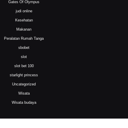
Gates Of Olympus
judi online
Kesehatan
Makanan
Peralatan Rumah Tanga
sbobet
slot
slot bet 100
starlight princess
Uncategorized
Wisata
Wisata budaya