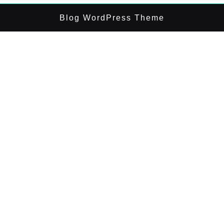
Blog WordPress Theme
Scroll
Up