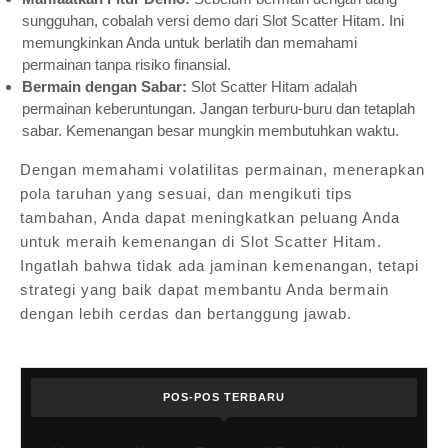
sungguhan, cobalah versi demo dari Slot Scatter Hitam. Ini
memungkinkan Anda untuk berlatih dan memahami
permainan tanpa risiko finansial.
Bermain dengan Sabar:
Slot Scatter Hitam adalah
permainan keberuntungan. Jangan terburu-buru dan tetaplah
sabar. Kemenangan besar mungkin membutuhkan waktu.
Dengan memahami volatilitas permainan, menerapkan
pola taruhan yang sesuai, dan mengikuti tips
tambahan, Anda dapat meningkatkan peluang Anda
untuk meraih kemenangan di Slot Scatter Hitam.
Ingatlah bahwa tidak ada jaminan kemenangan, tetapi
strategi yang baik dapat membantu Anda bermain
dengan lebih cerdas dan bertanggung jawab.
POS-POS TERBARU