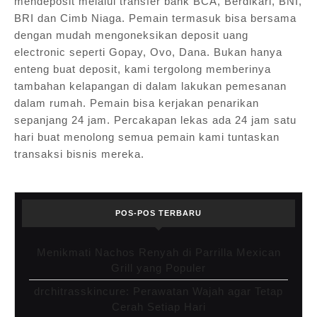
mendeposit melalui transfer bank BCA, Berdikari, BNI,
BRI dan Cimb Niaga. Pemain termasuk bisa bersama
dengan mudah mengoneksikan deposit uang
electronic seperti Gopay, Ovo, Dana. Bukan hanya
enteng buat deposit, kami tergolong memberinya
tambahan kelapangan di dalam lakukan pemesanan
dalam rumah. Pemain bisa kerjakan penarikan
sepanjang 24 jam. Percakapan lekas ada 24 jam satu
hari buat menolong semua pemain kami tuntaskan
transaksi bisnis mereka.
POS-POS TERBARU
Menikmati Nachos Renyah di Parrilla Mexican
Grill yang Populer
drchitrasskincure: Perawatan Wajah agar Tetap
Cerah Setiap Hari