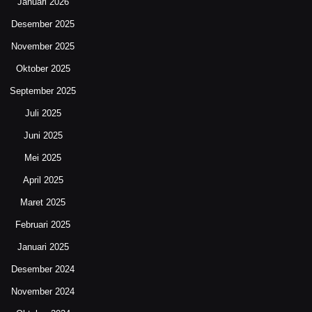
Januari 2026
Desember 2025
November 2025
Oktober 2025
September 2025
Juli 2025
Juni 2025
Mei 2025
April 2025
Maret 2025
Februari 2025
Januari 2025
Desember 2024
November 2024