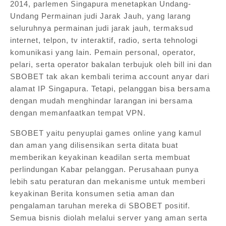
2014, parlemen Singapura menetapkan Undang-
Undang Permainan judi Jarak Jauh, yang larang
seluruhnya permainan judi jarak jauh, termaksud
internet, telpon, tv interaktif, radio, serta tehnologi
komunikasi yang lain. Pemain personal, operator,
pelari, serta operator bakalan terbujuk oleh bill ini dan
SBOBET tak akan kembali terima account anyar dari
alamat IP Singapura. Tetapi, pelanggan bisa bersama
dengan mudah menghindar larangan ini bersama
dengan memanfaatkan tempat VPN.
SBOBET yaitu penyuplai games online yang kamul
dan aman yang dilisensikan serta ditata buat
memberikan keyakinan keadilan serta membuat
perlindungan Kabar pelanggan. Perusahaan punya
lebih satu peraturan dan mekanisme untuk memberi
keyakinan Berita konsumen setia aman dan
pengalaman taruhan mereka di SBOBET positif.
Semua bisnis diolah melalui server yang aman serta