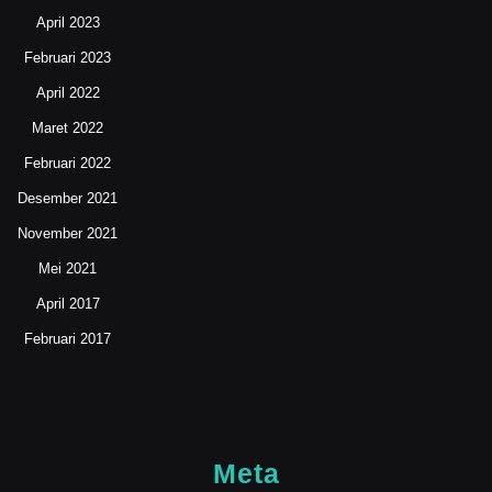
April 2023
Februari 2023
April 2022
Maret 2022
Februari 2022
Desember 2021
November 2021
Mei 2021
April 2017
Februari 2017
Meta