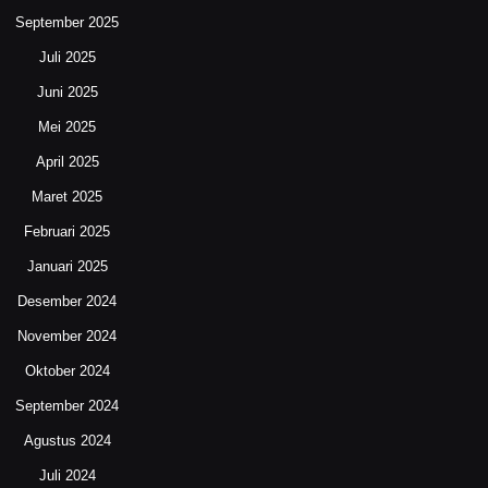
September 2025
Juli 2025
Juni 2025
Mei 2025
April 2025
Maret 2025
Februari 2025
Januari 2025
Desember 2024
November 2024
Oktober 2024
September 2024
Agustus 2024
Juli 2024