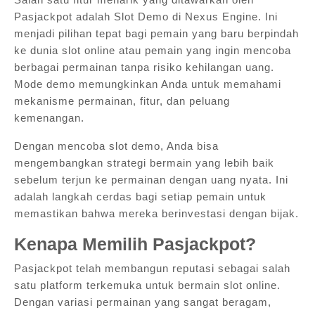
Pasjackpot adalah Slot Demo di Nexus Engine. Ini
menjadi pilihan tepat bagi pemain yang baru berpindah
ke dunia slot online atau pemain yang ingin mencoba
berbagai permainan tanpa risiko kehilangan uang.
Mode demo memungkinkan Anda untuk memahami
mekanisme permainan, fitur, dan peluang
kemenangan.
Dengan mencoba slot demo, Anda bisa
mengembangkan strategi bermain yang lebih baik
sebelum terjun ke permainan dengan uang nyata. Ini
adalah langkah cerdas bagi setiap pemain untuk
memastikan bahwa mereka berinvestasi dengan bijak.
Kenapa Memilih Pasjackpot?
Pasjackpot telah membangun reputasi sebagai salah
satu platform terkemuka untuk bermain slot online.
Dengan variasi permainan yang sangat beragam,