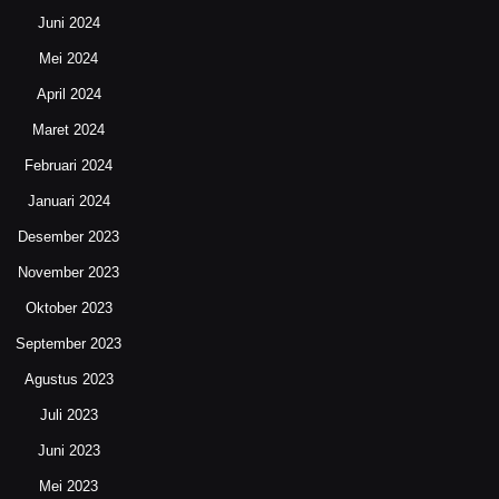
Juni 2024
Mei 2024
April 2024
Maret 2024
Februari 2024
Januari 2024
Desember 2023
November 2023
Oktober 2023
September 2023
Agustus 2023
Juli 2023
Juni 2023
Mei 2023