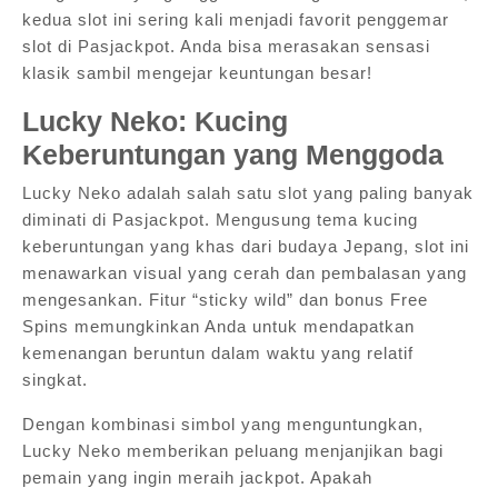
kedua slot ini sering kali menjadi favorit penggemar
slot di Pasjackpot. Anda bisa merasakan sensasi
klasik sambil mengejar keuntungan besar!
Lucky Neko: Kucing
Keberuntungan yang Menggoda
Lucky Neko adalah salah satu slot yang paling banyak
diminati di Pasjackpot. Mengusung tema kucing
keberuntungan yang khas dari budaya Jepang, slot ini
menawarkan visual yang cerah dan pembalasan yang
mengesankan. Fitur “sticky wild” dan bonus Free
Spins memungkinkan Anda untuk mendapatkan
kemenangan beruntun dalam waktu yang relatif
singkat.
Dengan kombinasi simbol yang menguntungkan,
Lucky Neko memberikan peluang menjanjikan bagi
pemain yang ingin meraih jackpot. Apakah