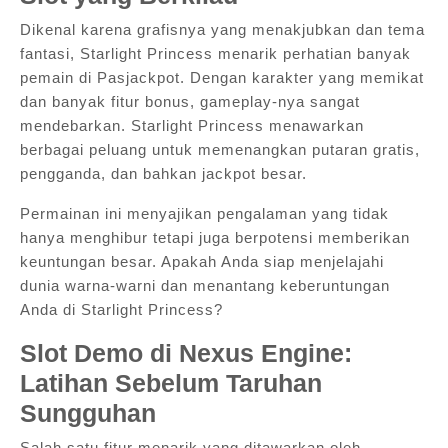
Dikenal karena grafisnya yang menakjubkan dan tema
fantasi, Starlight Princess menarik perhatian banyak
pemain di Pasjackpot. Dengan karakter yang memikat
dan banyak fitur bonus, gameplay-nya sangat
mendebarkan. Starlight Princess menawarkan
berbagai peluang untuk memenangkan putaran gratis,
pengganda, dan bahkan jackpot besar.
Permainan ini menyajikan pengalaman yang tidak
hanya menghibur tetapi juga berpotensi memberikan
keuntungan besar. Apakah Anda siap menjelajahi
dunia warna-warni dan menantang keberuntungan
Anda di Starlight Princess?
Slot Demo di Nexus Engine:
Latihan Sebelum Taruhan
Sungguhan
Salah satu fitur menarik yang ditawarkan oleh