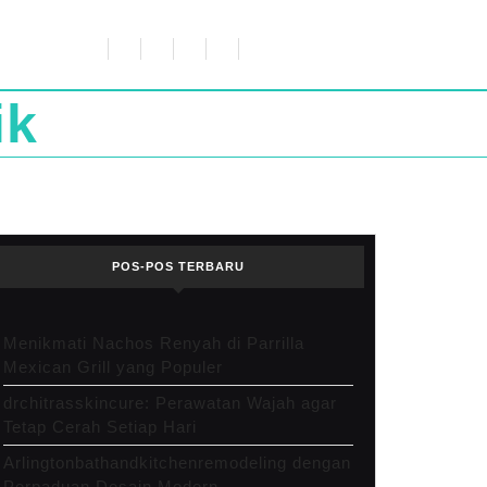
ik
POS-POS TERBARU
Menikmati Nachos Renyah di Parrilla
Mexican Grill yang Populer
drchitrasskincure: Perawatan Wajah agar
Tetap Cerah Setiap Hari
Arlingtonbathandkitchenremodeling dengan
Perpaduan Desain Modern