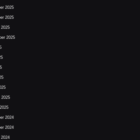
er 2025
er 2025
 2025
ber 2025
5
25
5
25
025
i 2025
 2025
er 2024
er 2024
 2024