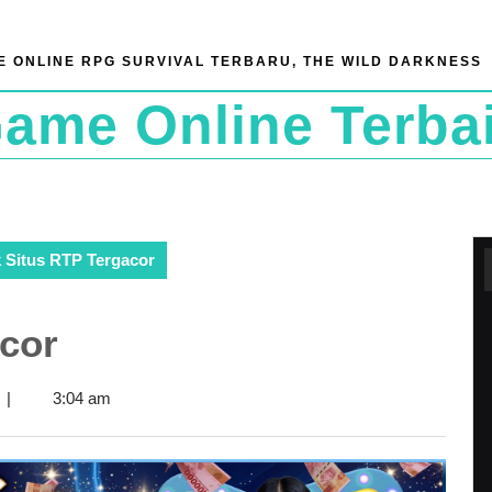
E ONLINE RPG SURVIVAL TERBARU, THE WILD DARKNESS
ame Online Terba
k Situs RTP Tergacor
acor
|
3:04 am