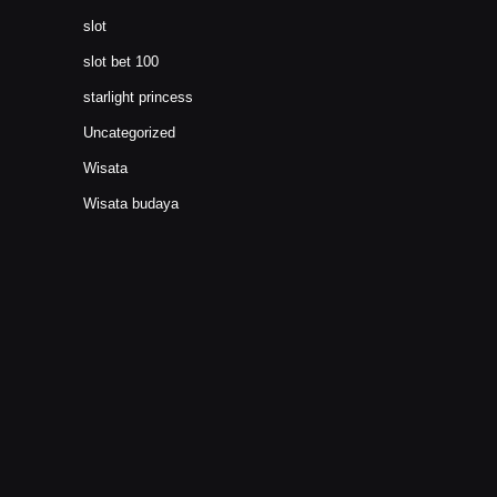
slot
slot bet 100
starlight princess
Uncategorized
Wisata
Wisata budaya