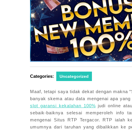
Categories:
Uncategorized
Maaf, tetapi saya tidak dekat dengan makna 
banyak skema atau data mengenai apa yang d
slot garansi kekalahan 100%
judi online at
sebaik-baiknya selesai memperoleh info t
mengenai Situs RTP Tergacor. RTP ialah ke
umumnya dari taruhan yang dibalikkan ke p