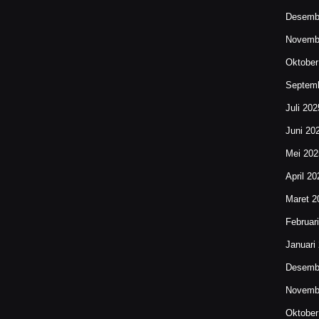
Desemb
Novemb
Oktober
Septem
Juli 202
Juni 20
Mei 202
April 20
Maret 2
Februar
Januari
Desemb
Novemb
Oktober