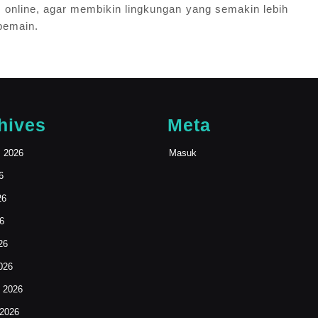
 online, agar membikin lingkungan yang semakin lebih
pemain.
hives
Meta
 2026
Masuk
6
26
6
26
026
i 2026
 2026