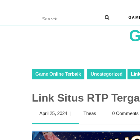
Skip
Search
GAM
to
for:
content
G
Game Online Terbaik
Uncategorized
Lin
Link Situs RTP Terg
April
Theas
April 25, 2024
|
Theas
|
0 Comments
25,
2024