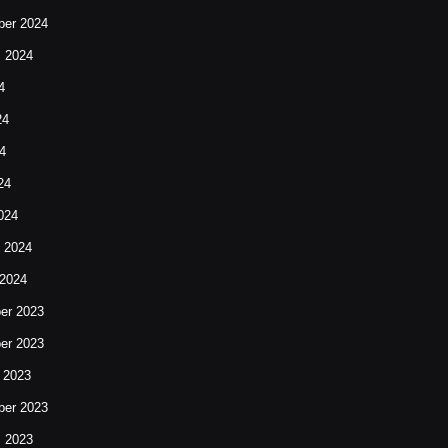
ber 2024
 2024
4
24
4
24
024
i 2024
 2024
er 2023
er 2023
 2023
ber 2023
 2023