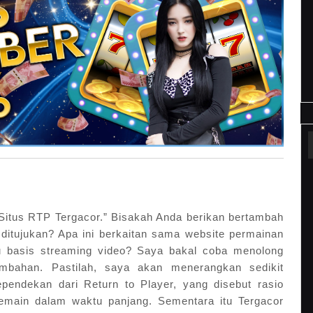
“Situs RTP Tergacor.” Bisakah Anda berikan bertambah
itujukan? Apa ini berkaitan sama website permainan
au basis streaming video? Saya bakal coba menolong
ambahan. Pastilah, saya akan menerangkan sedikit
pendekan dari Return to Player, yang disebut rasio
emain dalam waktu panjang. Sementara itu Tergacor