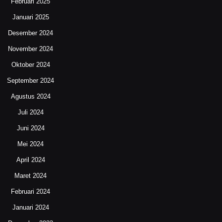
Februari 2025
Januari 2025
Desember 2024
November 2024
Oktober 2024
September 2024
Agustus 2024
Juli 2024
Juni 2024
Mei 2024
April 2024
Maret 2024
Februari 2024
Januari 2024