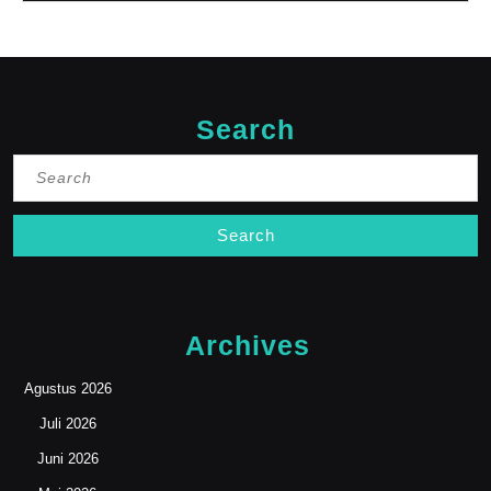
Search
Search
for:
Archives
Agustus 2026
Juli 2026
Juni 2026