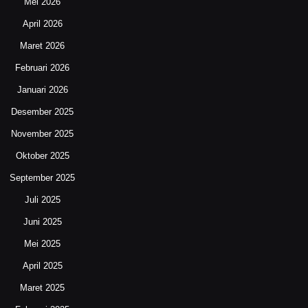
Mei 2026
April 2026
Maret 2026
Februari 2026
Januari 2026
Desember 2025
November 2025
Oktober 2025
September 2025
Juli 2025
Juni 2025
Mei 2025
April 2025
Maret 2025