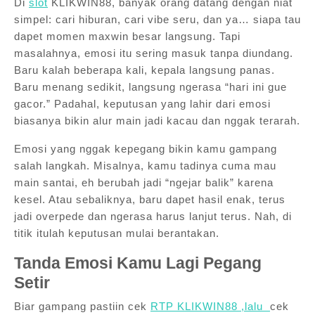
Di
slot
KLIKWIN88, banyak orang datang dengan niat
simpel: cari hiburan, cari vibe seru, dan ya… siapa tau
dapet momen maxwin besar langsung. Tapi
masalahnya, emosi itu sering masuk tanpa diundang.
Baru kalah beberapa kali, kepala langsung panas.
Baru menang sedikit, langsung ngerasa “hari ini gue
gacor.” Padahal, keputusan yang lahir dari emosi
biasanya bikin alur main jadi kacau dan nggak terarah.
Emosi yang nggak kepegang bikin kamu gampang
salah langkah. Misalnya, kamu tadinya cuma mau
main santai, eh berubah jadi “ngejar balik” karena
kesel. Atau sebaliknya, baru dapet hasil enak, terus
jadi overpede dan ngerasa harus lanjut terus. Nah, di
titik itulah keputusan mulai berantakan.
Tanda Emosi Kamu Lagi Pegang
Setir
Biar gampang pastiin cek
RTP KLIKWIN88 ,lalu
cek