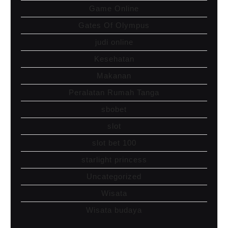
Game Online
Gates Of Olympus
judi online
Kesehatan
Makanan
Peralatan Rumah Tanga
sbobet
slot
slot bet 100
starlight princess
Uncategorized
Wisata
Wisata budaya