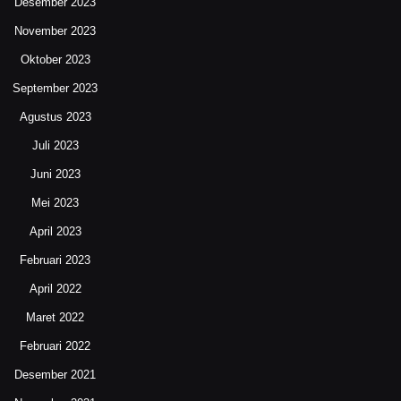
Desember 2023
November 2023
Oktober 2023
September 2023
Agustus 2023
Juli 2023
Juni 2023
Mei 2023
April 2023
Februari 2023
April 2022
Maret 2022
Februari 2022
Desember 2021