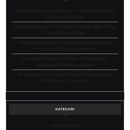
Menikmati Nachos Renyah di Parrilla Mexican
Grill yang Populer
drchitrasskincure: Perawatan Wajah agar Tetap
Cerah Setiap Hari
Arlingtonbathandkitchenremodeling dengan
Perpaduan Desain Modern
Taxi-Captin-Kuwait Pilihan Terbaik untuk
Perjalanan Nyaman Harian
Strategi Bermain SmokeshopClinton dengan
Pendekatan Fleksibel
KATEGORI
Game Casual