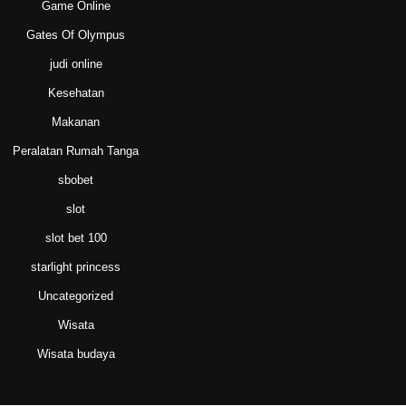
Game Online
Gates Of Olympus
judi online
Kesehatan
Makanan
Peralatan Rumah Tanga
sbobet
slot
slot bet 100
starlight princess
Uncategorized
Wisata
Wisata budaya