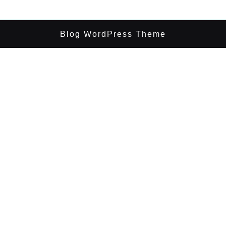
Blog WordPress Theme
Scroll
Up