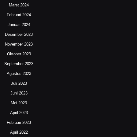
Maret 2024
Februari 2024
Januari 2024
Desember 2023
November 2023
Oktober 2023
September 2023
Agustus 2023
Juli 2023
Juni 2023
Mei 2023
April 2023
Februari 2023
April 2022