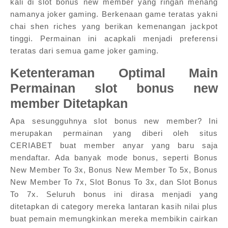
kali di slot bonus new member yang ringan menang
namanya joker gaming. Berkenaan game teratas yakni
chai shen riches yang berikan kemenangan jackpot
tinggi. Permainan ini acapkali menjadi preferensi
teratas dari semua game joker gaming.
Ketenteraman Optimal Main
Permainan slot bonus new
member Ditetapkan
Apa sesungguhnya slot bonus new member? Ini
merupakan permainan yang diberi oleh situs
CERIABET buat member anyar yang baru saja
mendaftar. Ada banyak mode bonus, seperti Bonus
New Member To 3x, Bonus New Member To 5x, Bonus
New Member To 7x, Slot Bonus To 3x, dan Slot Bonus
To 7x. Seluruh bonus ini dirasa menjadi yang
ditetapkan di category mereka lantaran kasih nilai plus
buat pemain memungkinkan mereka membikin cairkan