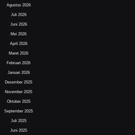
Agustus 2026
Juli 2026
Juni 2026
Mei 2026
April 2026
Maret 2026
Februari 2026
Januari 2026
Desember 2025
November 2025
Oktober 2025
September 2025
Juli 2025
Juni 2025