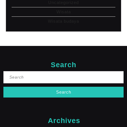
Uncategorized
Wisata
Wisata budaya
Search
Search
for:
Archives