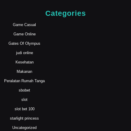
Categories
Game Casual
Game Online
Gates Of Olympus
judi online
Kesehatan
Makanan
Peralatan Rumah Tanga
sbobet
slot
slot bet 100
starlight princess
Uncategorized