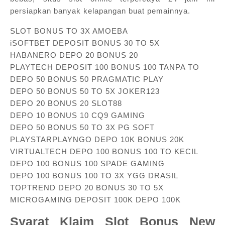
persiapkan banyak kelapangan buat pemainnya.
SLOT BONUS TO 3X AMOEBA
iSOFTBET DEPOSIT BONUS 30 TO 5X
HABANERO DEPO 20 BONUS 20
PLAYTECH DEPOSIT 100 BONUS 100 TANPA TO
DEPO 50 BONUS 50 PRAGMATIC PLAY
DEPO 50 BONUS 50 TO 5X JOKER123
DEPO 20 BONUS 20 SLOT88
DEPO 10 BONUS 10 CQ9 GAMING
DEPO 50 BONUS 50 TO 3X PG SOFT
PLAYSTARPLAYNGO DEPO 10K BONUS 20K
VIRTUALTECH DEPO 100 BONUS 100 TO KECIL
DEPO 100 BONUS 100 SPADE GAMING
DEPO 100 BONUS 100 TO 3X YGG DRASIL
TOPTREND DEPO 20 BONUS 30 TO 5X
MICROGAMING DEPOSIT 100K DEPO 100K
Syarat Klaim Slot Bonus New