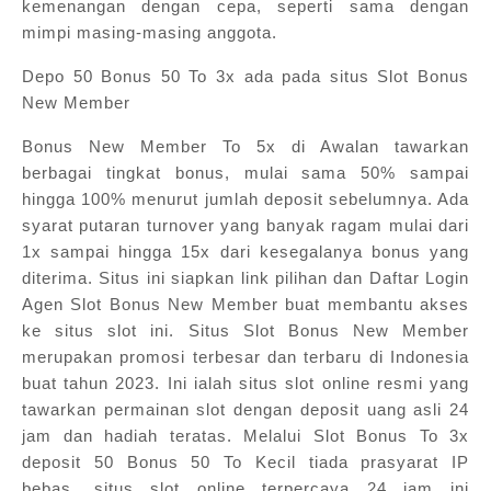
kemenangan dengan cepa, seperti sama dengan
mimpi masing-masing anggota.
Depo 50 Bonus 50 To 3x ada pada situs Slot Bonus
New Member
Bonus New Member To 5x di Awalan tawarkan
berbagai tingkat bonus, mulai sama 50% sampai
hingga 100% menurut jumlah deposit sebelumnya. Ada
syarat putaran turnover yang banyak ragam mulai dari
1x sampai hingga 15x dari kesegalanya bonus yang
diterima. Situs ini siapkan link pilihan dan Daftar Login
Agen Slot Bonus New Member buat membantu akses
ke situs slot ini. Situs Slot Bonus New Member
merupakan promosi terbesar dan terbaru di Indonesia
buat tahun 2023. Ini ialah situs slot online resmi yang
tawarkan permainan slot dengan deposit uang asli 24
jam dan hadiah teratas. Melalui Slot Bonus To 3x
deposit 50 Bonus 50 To Kecil tiada prasyarat IP
bebas, situs slot online terpercaya 24 jam ini