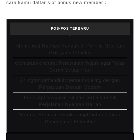
cara kamu daftar slot bonus new member :
POS-POS TERBARU
Menikmati Nachos Renyah di Parrilla Mexican
Grill yang Populer
drchitrasskincure: Perawatan Wajah agar Tetap
Cerah Setiap Hari
Arlingtonbathandkitchenremodeling dengan
Perpaduan Desain Modern
Taxi-Captin-Kuwait Pilihan Terbaik untuk
Perjalanan Nyaman Harian
Strategi Bermain SmokeshopClinton dengan
Pendekatan Fleksibel