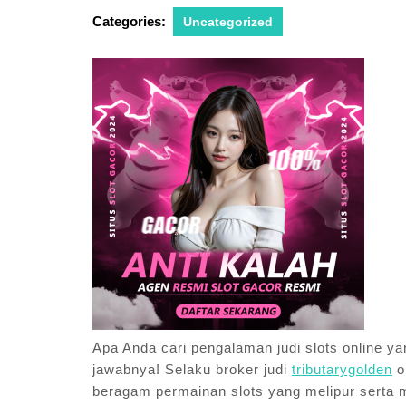
Categories:
Uncategorized
Apa Anda cari pengalaman judi slots online ya
jawabnya! Selaku broker judi
tributarygolden
o
beragam permainan slots yang melipur serta 