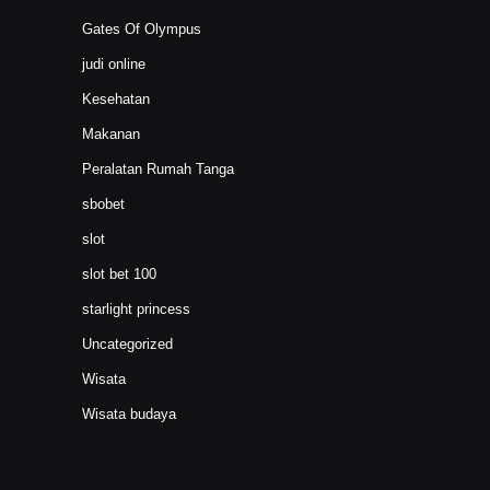
Gates Of Olympus
judi online
Kesehatan
Makanan
Peralatan Rumah Tanga
sbobet
slot
slot bet 100
starlight princess
Uncategorized
Wisata
Wisata budaya