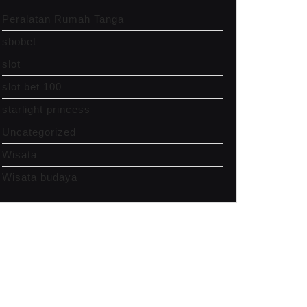
Peralatan Rumah Tanga
sbobet
slot
slot bet 100
starlight princess
Uncategorized
Wisata
Wisata budaya