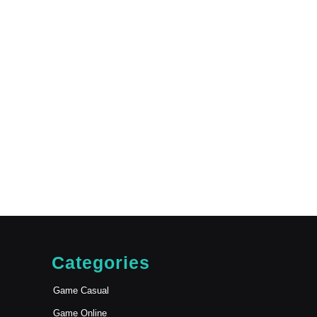
Categories
Game Casual
Game Online