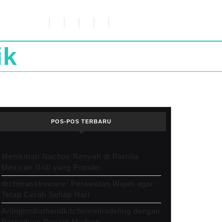
ik
POS-POS TERBARU
Menikmati Nachos Renyah di Parrilla
Mexican Grill yang Populer
drchitrasskincure: Perawatan Wajah agar
Tetap Cerah Setiap Hari
Arlingtonbathandkitchenremodeling dengan
Perpaduan Desain Modern