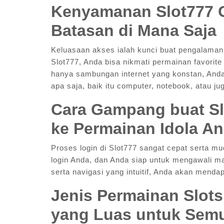
Kenyamanan Slot777 O
Batasan di Mana Saja
Keluasaan akses ialah kunci buat pengalama
Slot777, Anda bisa nikmati permainan favori
hanya sambungan internet yang konstan, Anda
apa saja, baik itu computer, notebook, atau j
Cara Gampang buat Sl
ke Permainan Idola A
Proses login di Slot777 sangat cepat serta m
login Anda, dan Anda siap untuk mengawali 
serta navigasi yang intuitif, Anda akan menda
Jenis Permainan Slots 
yang Luas untuk Semu