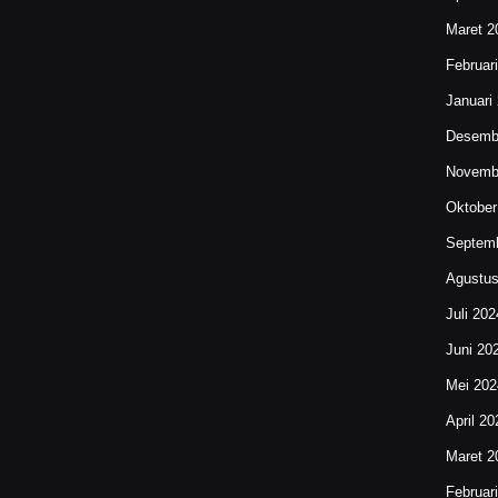
Maret 2
Februar
Januari
Desemb
Novemb
Oktober
Septem
Agustus
Juli 202
Juni 20
Mei 202
April 20
Maret 2
Februar