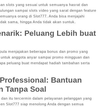
inan slots yang sesuai untuk semuanya hasrat dan
 gulungan sampai slots video yang sarat dengan feature
muanya orang di Slot777. Anda bisa menjajahi
tidak sama, hingga Anda tidak akan suntuk.
narik: Peluang Lebih buat
7 pula menjajakan beberapa bonus dan promo yang
a untuk anggota anyar sampai promo mingguan dan
rapa peluang buat mendapat hadiah tambahan serta
rofessional: Bantuan
n Tanpa Soal
dan itu tercermin dalam pelayanan pelanggan yang
sumen Slot777 siap menolong Anda dengan semua