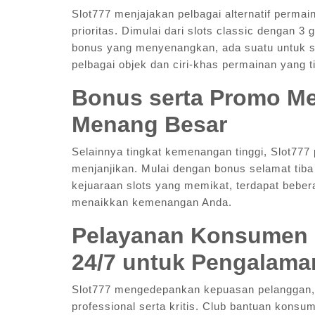
Slot777 menjajakan pelbagai alternatif perma
prioritas. Dimulai dari slots classic dengan 3
bonus yang menyenangkan, ada suatu untuk se
pelbagai objek dan ciri-khas permainan yang 
Bonus serta Promo Me
Menang Besar
Selainnya tingkat kemenangan tinggi, Slot77
menjanjikan. Mulai dengan bonus selamat tib
kejuaraan slots yang memikat, terdapat bebe
menaikkan kemenangan Anda.
Pelayanan Konsumen P
24/7 untuk Pengalama
Slot777 mengedepankan kepuasan pelanggan, 
professional serta kritis. Club bantuan kon