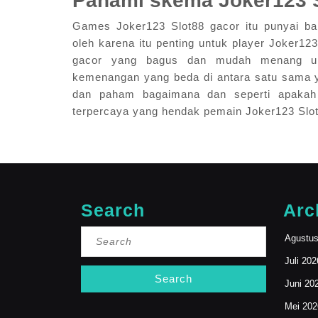
Pahami skema Joker123 S
Games Joker123 Slot88 gacor itu punyai b
oleh karena itu penting untuk player Joker12
gacor yang bagus dan mudah menang u
kemenangan yang beda di antara satu sama ya
dan paham bagaimana dan seperti apaka
terpercaya yang hendak pemain Joker123 Slo
Search
Arc
Search
Agustus
for:
Juli 202
Juni 20
Mei 202