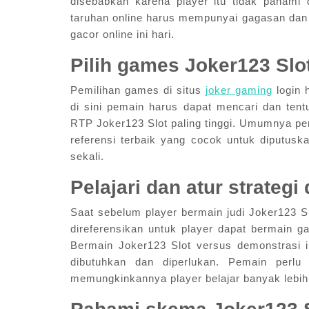
disebabkan karena player itu tidak pahami 
taruhan online harus mempunyai gagasan dan t
gacor online ini hari.
Pilih games Joker123 Slot
Pemilihan games di situs
joker gaming
login 
di sini pemain harus dapat mencari dan tent
RTP Joker123 Slot paling tinggi. Umumnya per
referensi terbaik yang cocok untuk diputus
sekali.
Pelajari dan atur strategi
Saat sebelum player bermain judi Joker123 S
direferensikan untuk player dapat bermain g
Bermain Joker123 Slot versus demonstrasi i
dibutuhkan dan diperlukan. Pemain perlu 
memungkinkannya player belajar banyak lebih