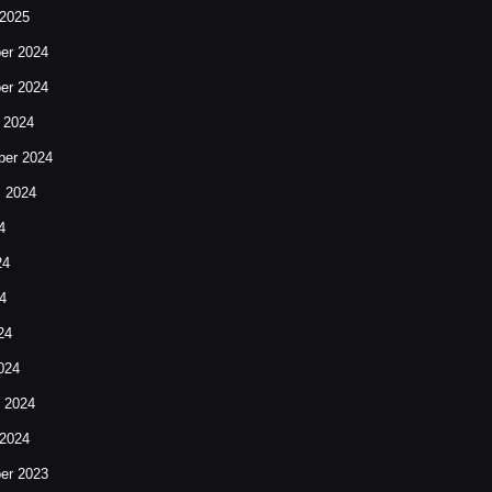
 2025
er 2024
er 2024
 2024
ber 2024
 2024
4
24
4
24
024
i 2024
 2024
er 2023