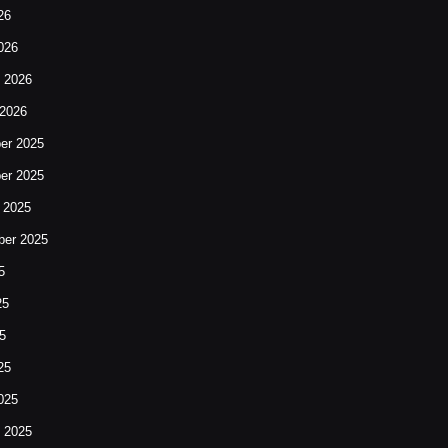
26
026
i 2026
 2026
er 2025
er 2025
 2025
ber 2025
5
25
5
25
025
i 2025