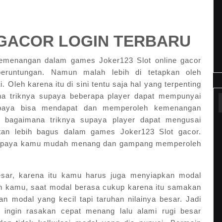
GACOR LOGIN TERBARU
 kemenangan dalam games Joker123 Slot online gacor
peruntungan. Namun malah lebih di tetapkan oleh
leh karena itu di sini tentu saja hal yang terpenting
na triknya supaya beberapa player dapat mempunyai
paya bisa mendapat dan memperoleh kemenangan
 bagaimana triknya supaya player dapat mengusai
an lebih bagus dalam games Joker123 Slot gacor.
k supaya kamu mudah menang dan gampang memperoleh
sar, karena itu kamu harus juga menyiapkan modal
n kamu, saat modal berasa cukup karena itu samakan
n modal yang kecil tapi taruhan nilainya besar. Jadi
 ingin rasakan cepat menang lalu alami rugi besar