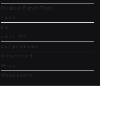
Peralatan Rumah Tanga
sbobet
slot
slot bet 100
starlight princess
Uncategorized
Wisata
Wisata budaya