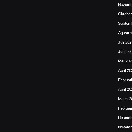
Novemb
Oktober
Septem
Agustus
Juli 202
Juni 20
Mei 202
April 20
Februar
April 20
Maret 2
Februar
Desemb
Novemb