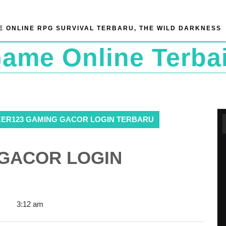
E ONLINE RPG SURVIVAL TERBARU, THE WILD DARKNESS
ame Online Terba
ER123 GAMING GACOR LOGIN TERBARU
 GACOR LOGIN
3:12 am