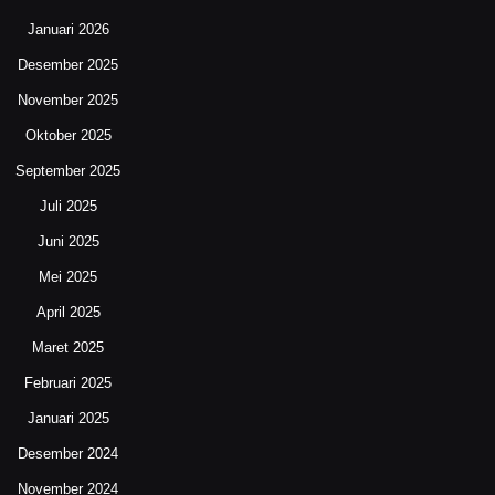
Januari 2026
Desember 2025
November 2025
Oktober 2025
September 2025
Juli 2025
Juni 2025
Mei 2025
April 2025
Maret 2025
Februari 2025
Januari 2025
Desember 2024
November 2024