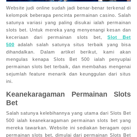
Website judi online sudah jadi benar-benar terkenal di
kelompok beberapa pencinta permainan casino. Salah
satunya variasi yang paling disukai ialah permainan
slots bet. Untuk mereka yang menyenangi kesan dan
keceriaan dari permainan slots bet,
Slot Bet
500
adalah salah satunya situs terbaik yang bisa
dihandalkan. Dalam artikel berikut, kami akan
mengulas kenapa Slots Bet 500 ialah penyuplai
permainan slots bet terbaik, dan membahas mengenai
sejumlah feature menarik dan keunggulan dari situs
ini.
Keanekaragaman Permainan Slots
Bet
Salah satunya kelebihannya yang utama dari Slots Bet
500 ialah keanekaragaman permainan slots bet yang
mereka tawarkan. Website ini sediakan beragam opsi
permainan slots bet, dimulai dari permainan Slots Bet