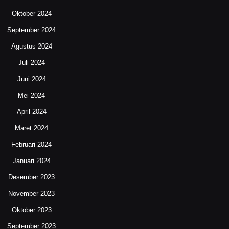
Oktober 2024
September 2024
Agustus 2024
Juli 2024
Juni 2024
Mei 2024
April 2024
Maret 2024
Februari 2024
Januari 2024
Desember 2023
November 2023
Oktober 2023
September 2023