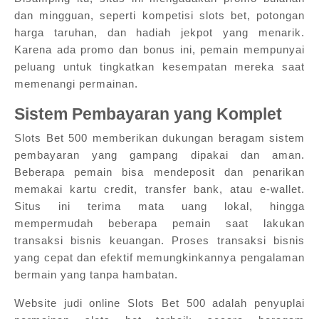
dan mingguan, seperti kompetisi slots bet, potongan
harga taruhan, dan hadiah jekpot yang menarik.
Karena ada promo dan bonus ini, pemain mempunyai
peluang untuk tingkatkan kesempatan mereka saat
memenangi permainan.
Sistem Pembayaran yang Komplet
Slots Bet 500 memberikan dukungan beragam sistem
pembayaran yang gampang dipakai dan aman.
Beberapa pemain bisa mendeposit dan penarikan
memakai kartu credit, transfer bank, atau e-wallet.
Situs ini terima mata uang lokal, hingga
mempermudah beberapa pemain saat lakukan
transaksi bisnis keuangan. Proses transaksi bisnis
yang cepat dan efektif memungkinkannya pengalaman
bermain yang tanpa hambatan.
Website judi online Slots Bet 500 adalah penyuplai