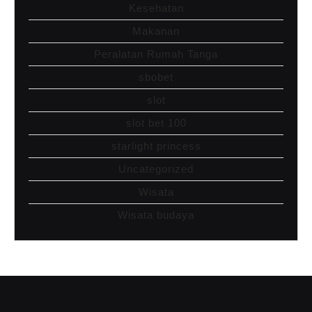
Kesehatan
Makanan
Peralatan Rumah Tanga
sbobet
slot
slot bet 100
starlight princess
Uncategorized
Wisata
Wisata budaya