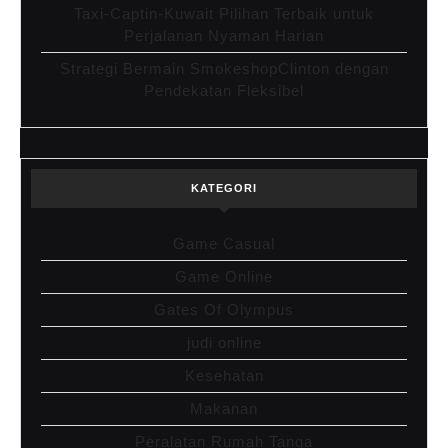
Taxi-Captin-Kuwait Pilihan Terbaik untuk
Perjalanan Nyaman Harian
Strategi Bermain SmokeshopClinton dengan
Pendekatan Fleksibel
KATEGORI
Game Casual
Game Online
Gates Of Olympus
judi online
Kesehatan
Makanan
Peralatan Rumah Tanga