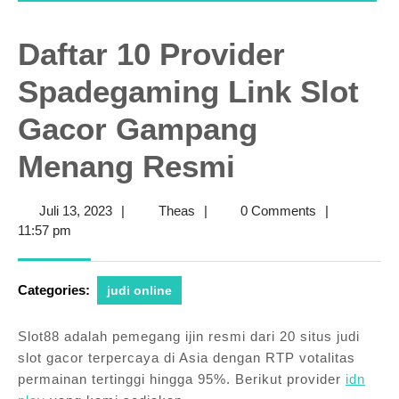
Daftar 10 Provider
Spadegaming Link Slot
Gacor Gampang
Menang Resmi
Juli
Theas
Juli 13, 2023
|
Theas
|
0 Comments
|
13,
11:57 pm
2023
Categories:
judi online
Slot88 adalah pemegang ijin resmi dari 20 situs judi
slot gacor terpercaya di Asia dengan RTP votalitas
permainan tertinggi hingga 95%. Berikut provider
idn