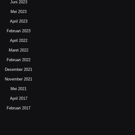
Juni 2023
Mei 2023
April 2023
Februari 2023
April 2022
Maret 2022
Februari 2022
Desember 2021
November 2021
Mei 2021
April 2017
Februari 2017