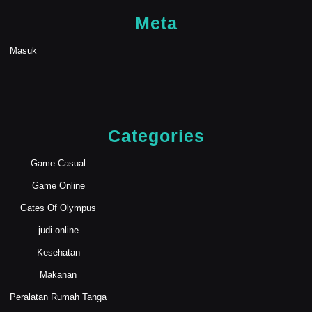
Meta
Masuk
Categories
Game Casual
Game Online
Gates Of Olympus
judi online
Kesehatan
Makanan
Peralatan Rumah Tanga