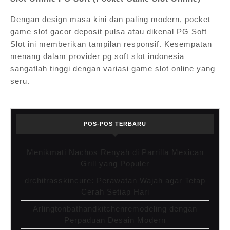
Dengan design masa kini dan paling modern, pocket
game slot gacor deposit pulsa atau dikenal PG Soft
Slot ini memberikan tampilan responsif. Kesempatan
menang dalam provider pg soft slot indonesia
sangatlah tinggi dengan variasi game slot online yang
seru.
POS-POS TERBARU
Menikmati Nachos Renyah di Parrilla Mexican
Grill yang Populer
drchitrasskincure: Perawatan Wajah agar Tetap
Cerah Setiap Hari
Arlingtonbathandkitchenremodeling dengan
Perpaduan Desain Modern