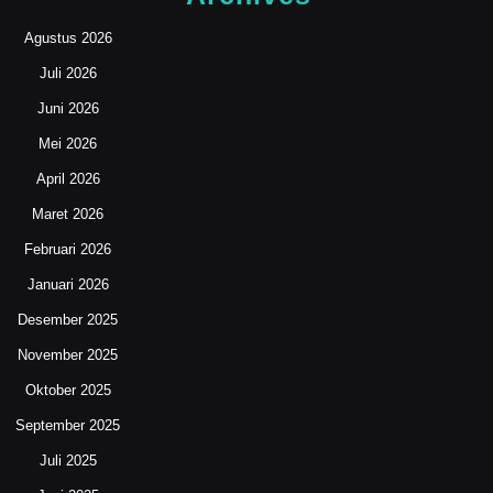
Agustus 2026
Juli 2026
Juni 2026
Mei 2026
April 2026
Maret 2026
Februari 2026
Januari 2026
Desember 2025
November 2025
Oktober 2025
September 2025
Juli 2025