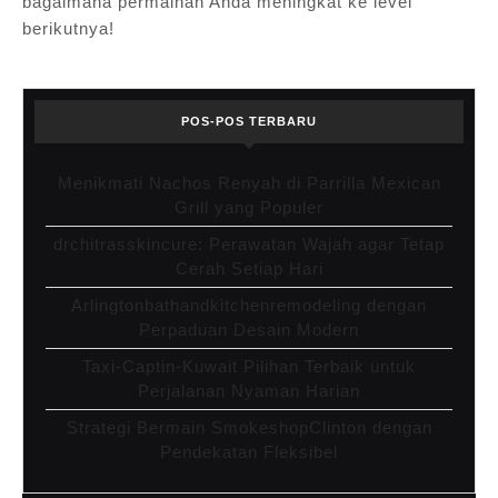
bagaimana permainan Anda meningkat ke level
berikutnya!
POS-POS TERBARU
Menikmati Nachos Renyah di Parrilla Mexican
Grill yang Populer
drchitrasskincure: Perawatan Wajah agar Tetap
Cerah Setiap Hari
Arlingtonbathandkitchenremodeling dengan
Perpaduan Desain Modern
Taxi-Captin-Kuwait Pilihan Terbaik untuk
Perjalanan Nyaman Harian
Strategi Bermain SmokeshopClinton dengan
Pendekatan Fleksibel