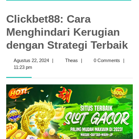
Clickbet88: Cara
Menghindari Kerugian
dengan Strategi Terbaik
Agustus
Theas
Agustus 22, 2024
|
Theas
|
0 Comments
|
22,
11:23 pm
2024