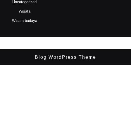
Uncategorized
Wisata
Wisata budaya
Blog WordPress Theme
Scroll
Up