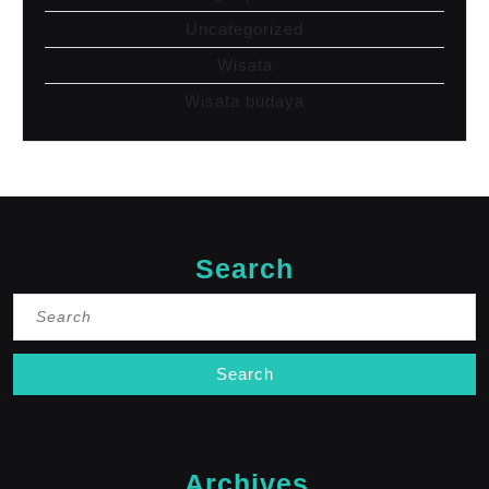
Uncategorized
Wisata
Wisata budaya
Search
Search
for:
Archives