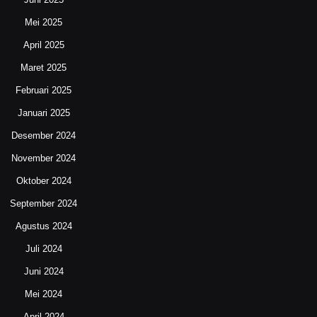
Mei 2025
April 2025
Maret 2025
Februari 2025
Januari 2025
Desember 2024
November 2024
Oktober 2024
September 2024
Agustus 2024
Juli 2024
Juni 2024
Mei 2024
April 2024