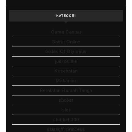
KATEGORI
Game Casual
Game Online
Gates Of Olympus
judi online
Kesehatan
Makanan
Peralatan Rumah Tanga
sbobet
slot
slot bet 100
starlight princess