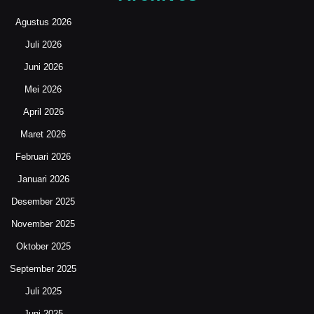
Agustus 2026
Juli 2026
Juni 2026
Mei 2026
April 2026
Maret 2026
Februari 2026
Januari 2026
Desember 2025
November 2025
Oktober 2025
September 2025
Juli 2025
Juni 2025