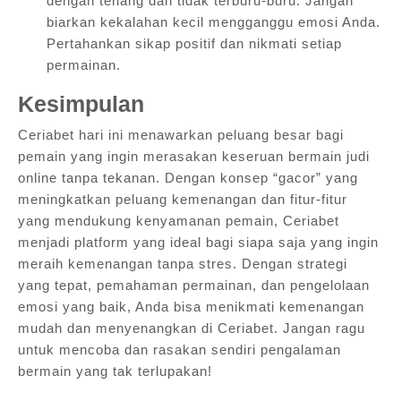
dengan tenang dan tidak terburu-buru. Jangan
biarkan kekalahan kecil mengganggu emosi Anda.
Pertahankan sikap positif dan nikmati setiap
permainan.
Kesimpulan
Ceriabet hari ini menawarkan peluang besar bagi
pemain yang ingin merasakan keseruan bermain judi
online tanpa tekanan. Dengan konsep “gacor” yang
meningkatkan peluang kemenangan dan fitur-fitur
yang mendukung kenyamanan pemain, Ceriabet
menjadi platform yang ideal bagi siapa saja yang ingin
meraih kemenangan tanpa stres. Dengan strategi
yang tepat, pemahaman permainan, dan pengelolaan
emosi yang baik, Anda bisa menikmati kemenangan
mudah dan menyenangkan di Ceriabet. Jangan ragu
untuk mencoba dan rasakan sendiri pengalaman
bermain yang tak terlupakan!