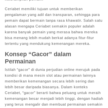
Ceriabet memiliki tujuan untuk memberikan
pengalaman yang adil dan transparan, sehingga para
pemain dapat bermain tanpa rasa khawatir. Salah satu
alasan mengapa Ceriabet semakin populer adalah
karena banyak pemain yang merasa bahwa mereka
bisa menang lebih mudah berkat adanya fitur-fitur
tertentu yang mendukung kemenangan mereka.
Konsep “Gacor” dalam
Permainan
Istilah “gacor” di dunia perjudian online merujuk pada
kondisi di mana mesin slot atau permainan lainnya
memberikan kemenangan secara lebih sering dan
lebih besar daripada biasanya. Dalam konteks
Ceriabet, “gacor” berarti bahwa peluang untuk meraih
kemenangan besar menjadi lebih tinggi, dengan hadiah
yang terus mengalir dan membuat permainan semakin