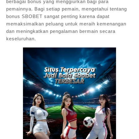
berbagai bonus yang menggiurkan bagi para
pemainnya. Bagi setiap pemain, mengetahui tentang
bonus SBOBET sangat penting karena dapat
memaksimalkan peluang untuk meraih kemenangan
dan meningkatkan pengalaman bermain secara
keseluruhan.