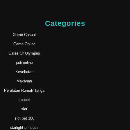
Categories
Game Casual
Game Online
Gates Of Olympus
judi online
Kesehatan
Makanan
Peralatan Rumah Tanga
sbobet
slot
slot bet 100
starlight princess