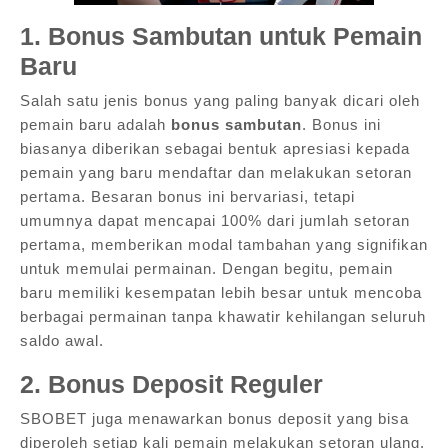
1. Bonus Sambutan untuk Pemain
Baru
Salah satu jenis bonus yang paling banyak dicari oleh
pemain baru adalah
bonus sambutan
. Bonus ini
biasanya diberikan sebagai bentuk apresiasi kepada
pemain yang baru mendaftar dan melakukan setoran
pertama. Besaran bonus ini bervariasi, tetapi
umumnya dapat mencapai 100% dari jumlah setoran
pertama, memberikan modal tambahan yang signifikan
untuk memulai permainan. Dengan begitu, pemain
baru memiliki kesempatan lebih besar untuk mencoba
berbagai permainan tanpa khawatir kehilangan seluruh
saldo awal.
2. Bonus Deposit Reguler
SBOBET juga menawarkan bonus deposit yang bisa
diperoleh setiap kali pemain melakukan setoran ulang.