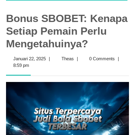
Bonus SBOBET: Kenapa
Setiap Pemain Perlu
Mengetahuinya?
Januari
Theas
Januari 22, 2025
|
Theas
|
0 Comments
|
22,
8:59 pm
2025