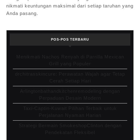
nikmati keuntungan maksimal dari setiap taruhan yang
Anda pasang.
POS-POS TERBARU
Menikmati Nachos Renyah di Parrilla Mexican
Grill yang Populer
drchitrasskincure: Perawatan Wajah agar Tetap
Cerah Setiap Hari
Arlingtonbathandkitchenremodeling dengan
Perpaduan Desain Modern
Taxi-Captin-Kuwait Pilihan Terbaik untuk
Perjalanan Nyaman Harian
Strategi Bermain SmokeshopClinton dengan
Pendekatan Fleksibel