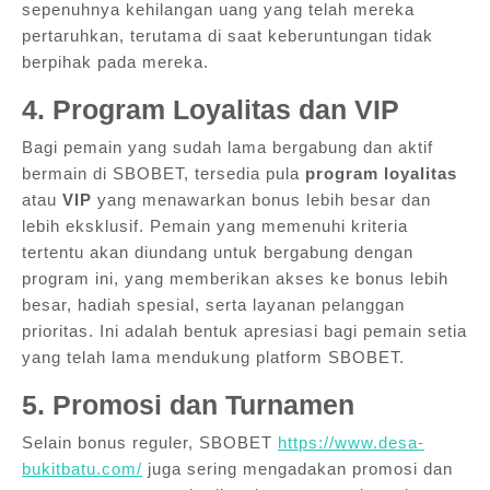
sepenuhnya kehilangan uang yang telah mereka
pertaruhkan, terutama di saat keberuntungan tidak
berpihak pada mereka.
4. Program Loyalitas dan VIP
Bagi pemain yang sudah lama bergabung dan aktif
bermain di SBOBET, tersedia pula
program loyalitas
atau
VIP
yang menawarkan bonus lebih besar dan
lebih eksklusif. Pemain yang memenuhi kriteria
tertentu akan diundang untuk bergabung dengan
program ini, yang memberikan akses ke bonus lebih
besar, hadiah spesial, serta layanan pelanggan
prioritas. Ini adalah bentuk apresiasi bagi pemain setia
yang telah lama mendukung platform SBOBET.
5. Promosi dan Turnamen
Selain bonus reguler, SBOBET
https://www.desa-
bukitbatu.com/
juga sering mengadakan promosi dan