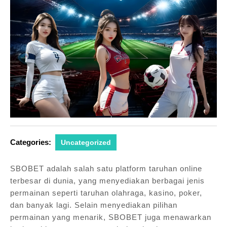
Categories:
Uncategorized
SBOBET adalah salah satu platform taruhan online
terbesar di dunia, yang menyediakan berbagai jenis
permainan seperti taruhan olahraga, kasino, poker,
dan banyak lagi. Selain menyediakan pilihan
permainan yang menarik, SBOBET juga menawarkan