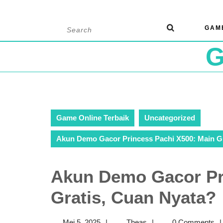
Skip
Search
GAM
to
for:
content
G
Game Online Terbaik
Uncategorized
Akun Demo Gacor Princess Pachi X500: Main Gr
Akun Demo Gacor Pr
Gratis, Cuan Nyata?
Mei
Theas
Mei 5, 2025
|
Theas
|
0 Comments
|