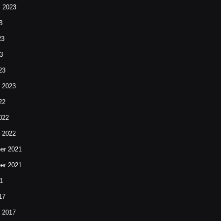
 2023
3
23
3
23
i 2023
22
022
i 2022
er 2021
er 2021
1
17
i 2017