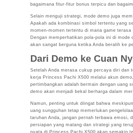
bagaimana fitur-fitur bonus terpicu dan baga
Selain menguji strategi, mode demo juga mem
Apakah ada kombinasi simbol tertentu yang se
momen-momen tertentu di mana game terasa 
Dengan memperhatikan pola-pola ini di mode 
akan sangat berguna ketika Anda beralih ke 
Dari Demo ke Cuan Ny
Setelah Anda merasa cukup percaya diri dan
kerja Princess Pachi X500 melalui akun demo
pertimbangkan adalah bermain dengan uang 
demo akan menjadi bekal berharga dalam mer
Namun, penting untuk diingat bahwa meskipun
uang sungguhan tetap memerlukan pengelolaan 
taruhan Anda, jangan pernah terbawa emosi, 
persiapan yang matang dan strategi yang teru
nyata di Princess Pachi X500 akan semakin te