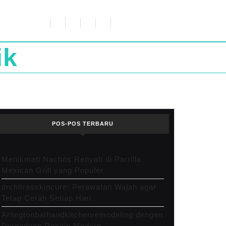
ik
POS-POS TERBARU
Menikmati Nachos Renyah di Parrilla
Mexican Grill yang Populer
drchitrasskincure: Perawatan Wajah agar
Tetap Cerah Setiap Hari
Arlingtonbathandkitchenremodeling dengan
Perpaduan Desain Modern