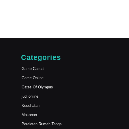
Categories
Game Casual
Game Online
Gates Of Olympus
judi online
Kesehatan
Makanan
Peralatan Rumah Tanga