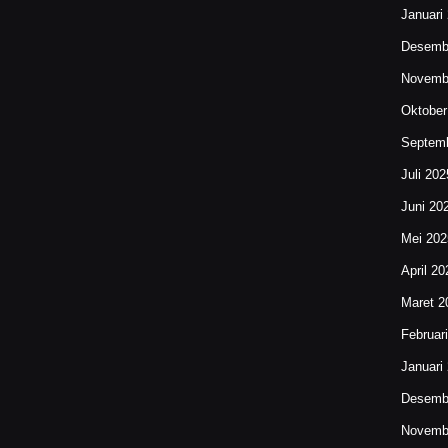
Januari
Desemb
Novemb
Oktober
Septem
Juli 202
Juni 20
Mei 202
April 20
Maret 2
Februar
Januari
Desemb
Novemb