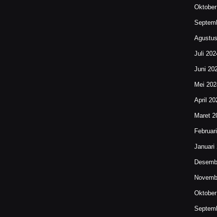
Oktober
Septem
Agustus
Juli 202
Juni 20
Mei 202
April 20
Maret 2
Februar
Januari
Desemb
Novemb
Oktober
Septem