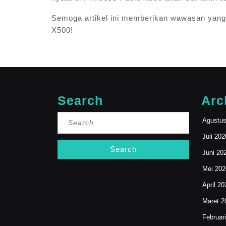
Semoga artikel ini memberikan wawasan yang
X500!
Search
Arc
Search
Agustus
for:
Juli 202
Juni 20
Mei 202
April 20
Maret 2
Februar