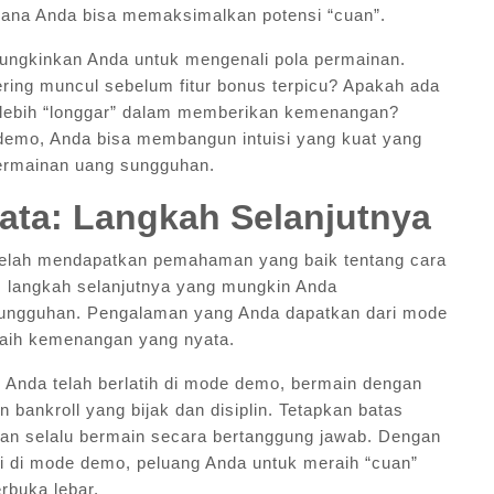
imana Anda bisa memaksimalkan potensi “cuan”.
ungkinkan Anda untuk mengenali pola permainan.
ring muncul sebelum fitur bonus terpicu? Apakah ada
lebih “longgar” dalam memberikan kemenangan?
demo, Anda bisa membangun intuisi yang kuat yang
permainan uang sungguhan.
ata: Langkah Selanjutnya
 telah mendapatkan pemahaman yang baik tentang cara
, langkah selanjutnya yang mungkin Anda
sungguhan. Pengalaman yang Anda dapatkan dari mode
aih kemenangan yang nyata.
 Anda telah berlatih di mode demo, bermain dengan
bankroll yang bijak dan disiplin. Tetapkan batas
dan selalu bermain secara bertanggung jawab. Dengan
ji di mode demo, peluang Anda untuk meraih “cuan”
rbuka lebar.