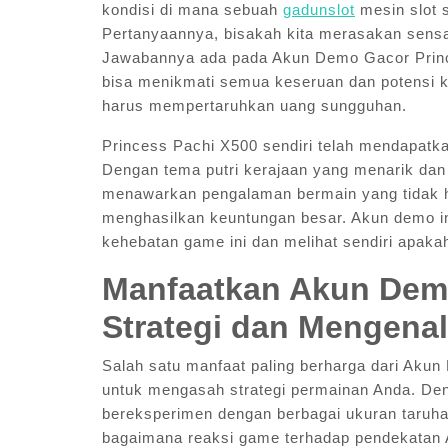
kondisi di mana sebuah
gadunslot
mesin slot 
Pertanyaannya, bisakah kita merasakan sensa
Jawabannya ada pada Akun Demo Gacor Prince
bisa menikmati semua keseruan dan potensi 
harus mempertaruhkan uang sungguhan.
Princess Pachi X500 sendiri telah mendapatka
Dengan tema putri kerajaan yang menarik dan 
menawarkan pengalaman bermain yang tidak h
menghasilkan keuntungan besar. Akun demo in
kehebatan game ini dan melihat sendiri apakah
Manfaatkan Akun Dem
Strategi dan Mengena
Salah satu manfaat paling berharga dari Ak
untuk mengasah strategi permainan Anda. Deng
bereksperimen dengan berbagai ukuran taruha
bagaimana reaksi game terhadap pendekatan 