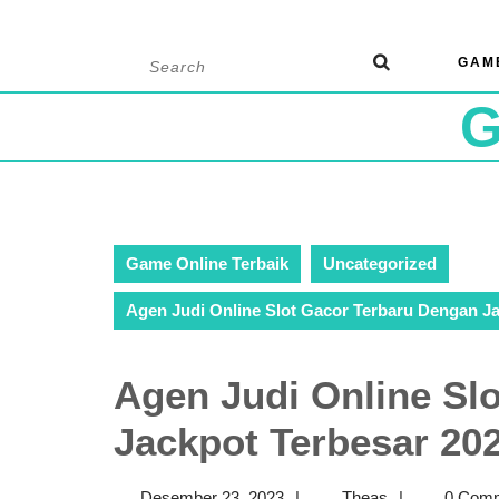
Skip
Search
GAM
to
for:
content
G
Game Online Terbaik
Uncategorized
Agen Judi Online Slot Gacor Terbaru Dengan Ja
Agen Judi Online Sl
Jackpot Terbesar 20
Desember
Theas
Desember 23, 2023
|
Theas
|
0 Com