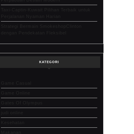
Taxi-Captin-Kuwait Pilihan Terbaik untuk
Perjalanan Nyaman Harian
Strategi Bermain SmokeshopClinton
dengan Pendekatan Fleksibel
KATEGORI
Game Casual
Game Online
Gates Of Olympus
judi online
Kesehatan
Makanan