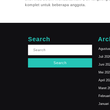
komplet untuk beberapa anggota.
Search
Arc
Search
Agustus
for:
Juli 202
Juni 20
Mei 202
April 20
Maret 2
Februar
Januari