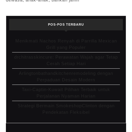
POS-POS TERBARU
Menikmati Nachos Renyah di Parrilla Mexican
Grill yang Populer
drchitrasskincure: Perawatan Wajah agar Tetap
Cerah Setiap Hari
Arlingtonbathandkitchenremodeling dengan
Perpaduan Desain Modern
Taxi-Captin-Kuwait Pilihan Terbaik untuk
Perjalanan Nyaman Harian
Strategi Bermain SmokeshopClinton dengan
Pendekatan Fleksibel