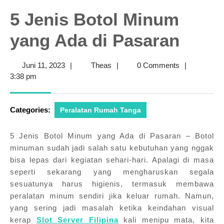
5 Jenis Botol Minum
yang Ada di Pasaran
Juni
Theas
Juni 11, 2023
|
Theas
|
0 Comments
|
11,
3:38 pm
2023
Categories:
Peralatan Rumah Tanga
5 Jenis Botol Minum yang Ada di Pasaran – Botol
minuman sudah jadi salah satu kebutuhan yang nggak
bisa lepas dari kegiatan sehari-hari. Apalagi di masa
seperti sekarang yang mengharuskan segala
sesuatunya harus higienis, termasuk membawa
peralatan minum sendiri jika keluar rumah. Namun,
yang sering jadi masalah ketika keindahan visual
kerap
Slot Server Filipina
kali menipu mata, kita