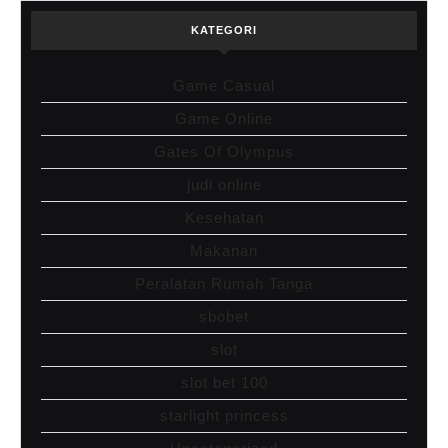
KATEGORI
Game Casual
Game Online
Gates Of Olympus
judi online
Kesehatan
Makanan
Peralatan Rumah Tanga
sbobet
slot
slot bet 100
starlight princess